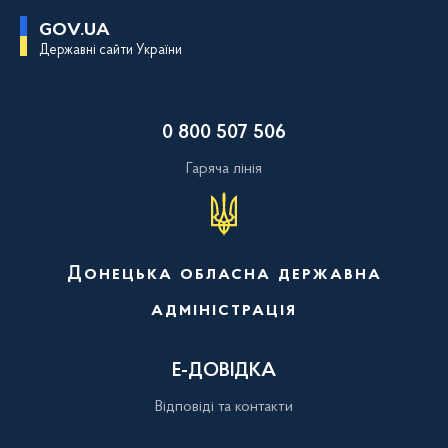
П
GOV.UA
е
Державні сайти України
р
е
й
т
и
0 800 507 506
д
о
о
Гаряча лінія
с
н
о
в
н
о
Донецька обласна державна
г
о
адміністрація
в
м
і
с
Е-ДОВІДКА
т
у
Відповіді та контакти