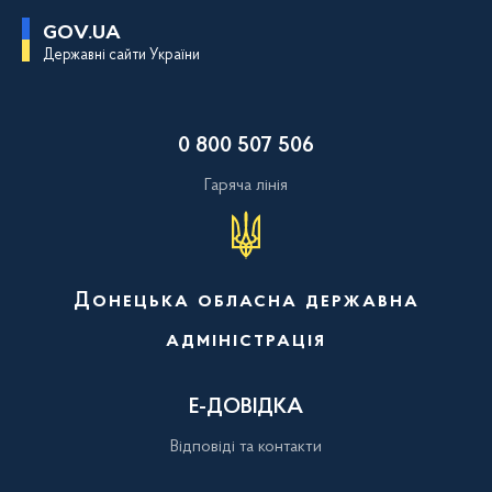
П
GOV.UA
е
Державні сайти України
р
е
й
т
и
0 800 507 506
д
о
о
Гаряча лінія
с
н
о
в
н
о
Донецька обласна державна
г
о
адміністрація
в
м
і
с
Е-ДОВІДКА
т
у
Відповіді та контакти