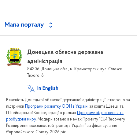
Мапа порталу
Донецька обласна державна
адміністрація
84306, Донецька обл., м. Краматорськ, вул. Олекси
Тихого, 6
In English
Власність Донецької обласної державної адміністрації, створено за
підтримки
Програми розвитку ООН в Україні
за кошти Швеції та
Швейцарської Конфедерації в рамках
Програми відновлення та
розбудови миру
. Модернізовано в межах Проєкту “EU4Recovery –
Розширення можливостей громад в Україні” за фінансування
Європейського Союзу. 2026 рік