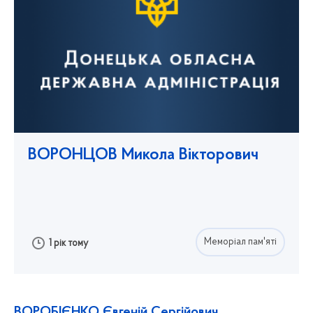
ВОРОНЦОВ Микола Вікторович
Меморіал пам'яті
1 рік тому
ВОРОБІЄНКО Євгеній Сергійович