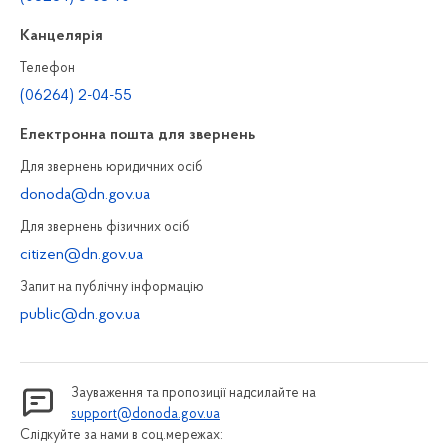
Канцелярiя
Телефон
(06264) 2-04-55
Електронна пошта для звернень
Для звернень юридичних осiб
donoda@dn.gov.ua
Для звернень фізичних осiб
citizen@dn.gov.ua
Запит на публiчну інформацiю
public@dn.gov.ua
Зауваження та пропозиції надсилайте на
support@donoda.gov.ua
Слідкуйте за нами в соц.мережах: