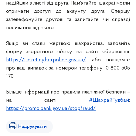
надійшли в листі від друга. Пам’ятайте, шахраї могли
отримати доступ до акаунту друга. Спершу
зателефонуйте другові та запитайте, чи справді
посилання від нього.
Якщо ви стали жертвою шахрайства, заповніть
форму зворотного зв’язку на сайті кіберполіції:
https://ticket.cyberpolice.gov.ua/
або повідомте
про ваш випадок за номером телефону: 0 800 505
170.
Більше інформації про правила платіжної безпеки –
на сайті
#ШахрайГудбай
:
https://promo.bank.gov.ua/stopfraud/
.
Надрукувати