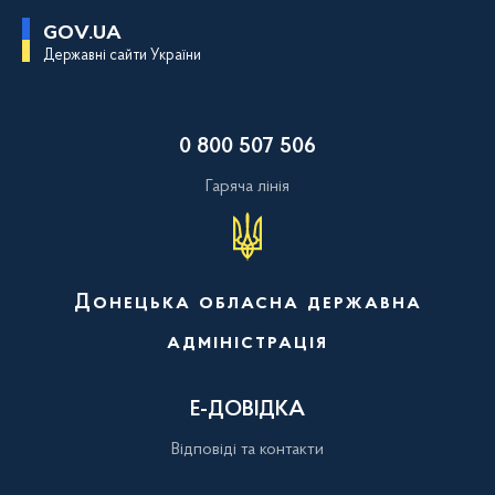
П
GOV.UA
е
Державні сайти України
р
е
й
т
и
0 800 507 506
д
о
о
Гаряча лінія
с
н
о
в
н
о
Донецька обласна державна
г
о
адміністрація
в
м
і
с
Е-ДОВІДКА
т
у
Відповіді та контакти