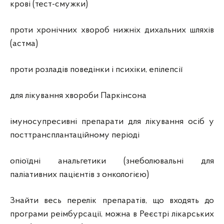
крові (тест-смужки)
проти хронічних хвороб нижніх дихальних шляхів
(астма)
проти розладів поведінки і психіки, епілепсії
для лікування хвороби Паркінсона
імуносупресивні препарати для лікування осіб у
посттрансплантаційному періоді
опіоїдні анальгетики (знеболювальні для
паліативних пацієнтів з онкологією)
Знайти весь перелік препаратів, що входять до
програми реімбурсації, можна в Реєстрі лікарських