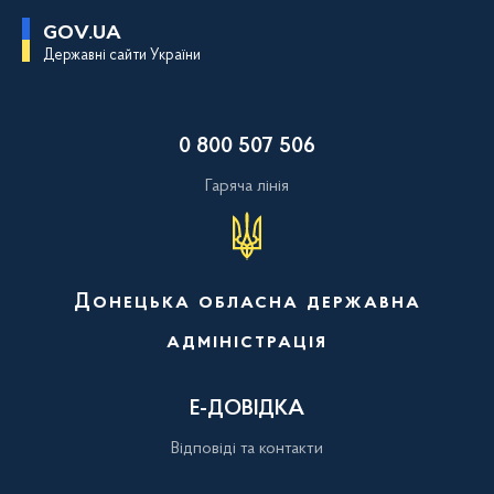
П
GOV.UA
е
Державні сайти України
р
е
й
т
и
0 800 507 506
д
о
о
Гаряча лінія
с
н
о
в
н
о
Донецька обласна державна
г
о
адміністрація
в
м
і
с
Е-ДОВІДКА
т
у
Відповіді та контакти