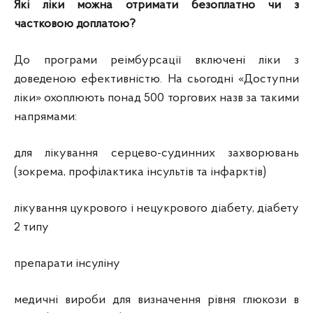
Які ліки можна отримати безоплатно чи з
частковою доплатою?
До програми реімбурсації включені ліки з
доведеною ефективністю. На сьогодні «Доступни
ліки» охоплюють понад 500 торгових назв за такими
напрямами:
для лікування серцево-судинних захворювань
(зокрема, профілактика інсультів та інфарктів)
лікування цукрового і нецукрового діабету, діабету
2 типу
препарати інсуліну
медичні вироби для визначення рівня глюкози в