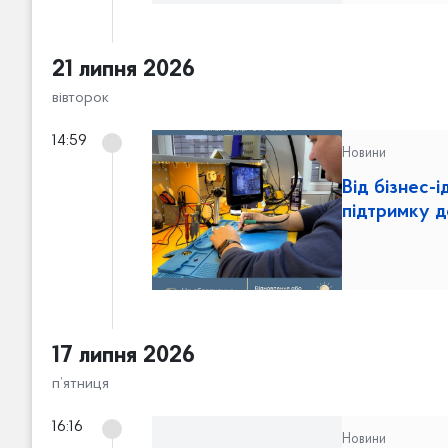
21 липня 2026
вівторок
14:59
Новини
Від бізнес-і
підтримку д
17 липня 2026
п’ятниця
16:16
Новини