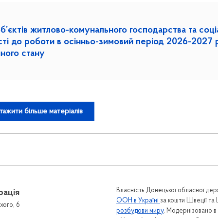
об’єктів житлово-комунального господарства та соці
2027 років в
ного стану
тажити більше матеріалів
Власність Донецької обласної держ
рація
ООН в Україні
за кошти Швеції та
хого, 6
розбудови миру
. Модернізовано 