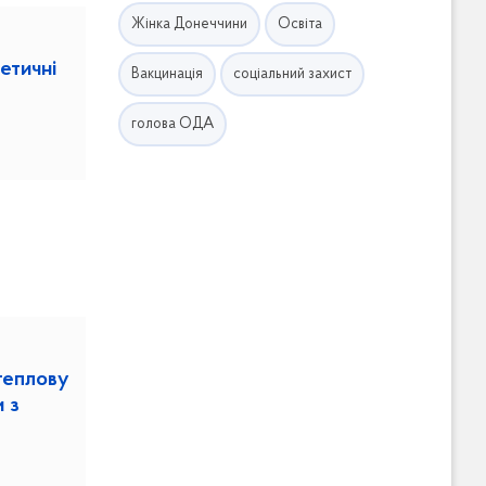
Жінка Донеччини
Освіта
етичні
Вакцинація
соціальний захист
голова ОДА
теплову
и з