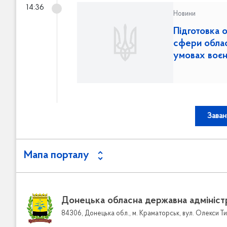
14:36
Новини
Підготовка 
сфери області до роботи в осінньо-зимовий період 2026-
умовах воєн
Заван
Мапа порталу
Донецька обласна державна адмініст
84306, Донецька обл., м. Краматорськ, вул. Олекси Ти