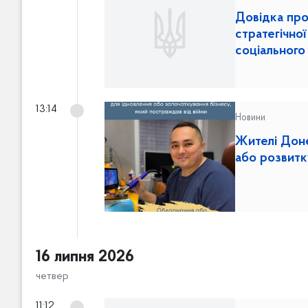
Довідка про
стратегічної
соціального
13:14
Новини
Жителі Доне
або розвитк
16 липня 2026
четвер
11:12