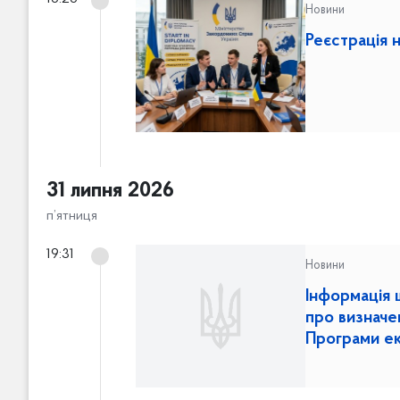
и
Новини
с
Реєстрація н
ь
д
о
ф
і
л
ь
31 липня 2026
т
п’ятниця
р
і
19:31
Новини
в
Інформація 
про визначен
Програми ек
2026 рік