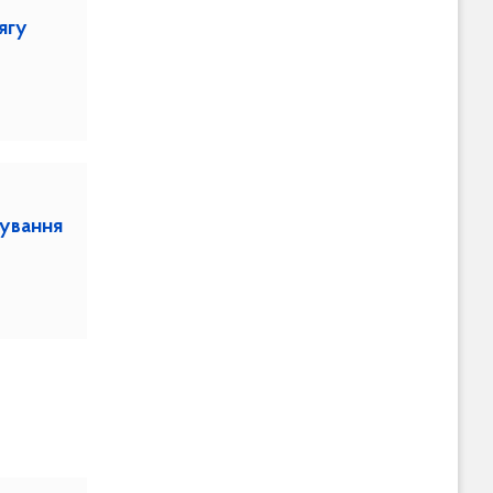
ягу
ування