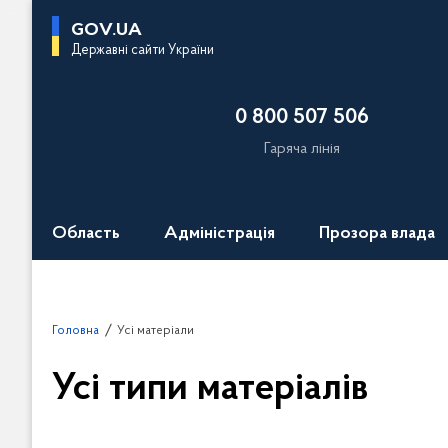
П
GOV.UA
е
Державні сайти України
р
е
0 800 507 506
й
т
Гаряча лінія
и
д
о
Область
Адміністрація
Прозора влада
о
с
н
о
Головна
Усі матеріали
в
н
Усі типи матеріалів
о
г
о
П