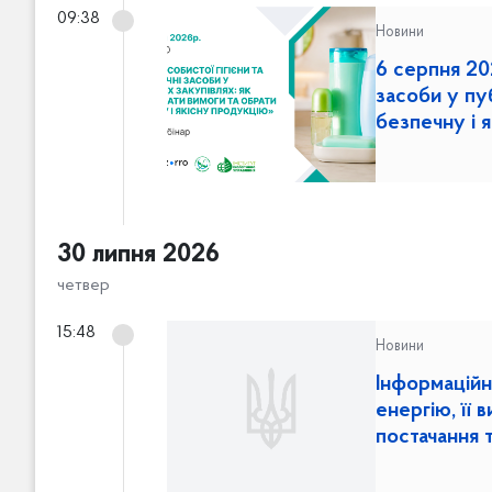
09:38
Новини
6 серпня 202
засоби у пу
безпечну і 
30 липня 2026
четвер
15:48
Новини
Інформаційн
енергію, її 
постачання т