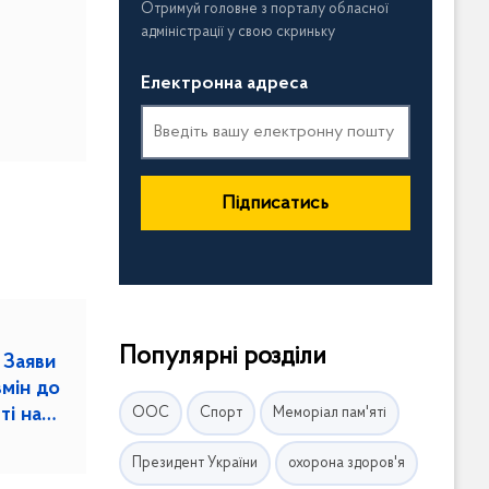
Отримуй головне з порталу обласної
адміністрації у свою скриньку
Електронна адреса
Підписатись
Популярні розділи
 Заяви
змін до
ті на
ООС
Спорт
Меморіал пам'яті
Президент України
охорона здоров'я