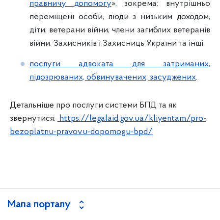
правничу допомогу
», зокрема: внутрішньо
переміщені особи, люди з низьким доходом,
діти, ветерани війни, члени загиблих ветеранів
війни, Захисників і Захисниць України та інші;
послуги адвоката для затриманих,
підозрюваних, обвинувачених, засуджених
.
Детальніше про послуги системи БПД та як
звернутися:
https://legalaid.gov.ua/kliyentam/pro-
bezoplatnu-pravovu-dopomogu-bpd/
Мапа порталу