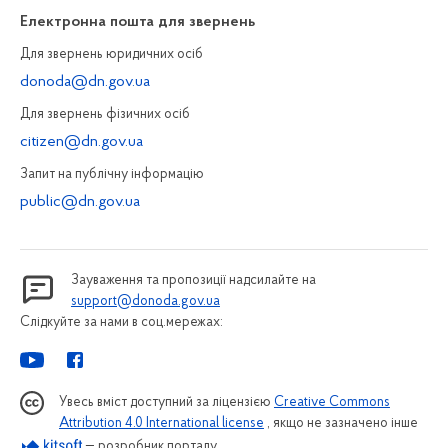
Електронна пошта для звернень
Для звернень юридичних осiб
donoda@dn.gov.ua
Для звернень фізичних осiб
citizen@dn.gov.ua
Запит на публiчну інформацiю
public@dn.gov.ua
Зауваження та пропозиції надсилайте на
support@donoda.gov.ua
Слідкуйте за нами в соц.мережах:
Увесь вміст доступний за ліцензією
Creative Commons
Attribution 4.0 International license
, якщо не зазначено інше
— розробник порталу