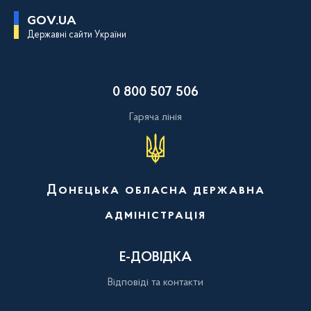
П
GOV.UA
е
Державні сайти України
р
е
й
т
и
0 800 507 506
д
о
о
Гаряча лінія
с
н
о
в
н
о
Донецька обласна державна
г
о
адміністрація
в
м
і
с
Е-ДОВІДКА
т
у
Відповіді та контакти