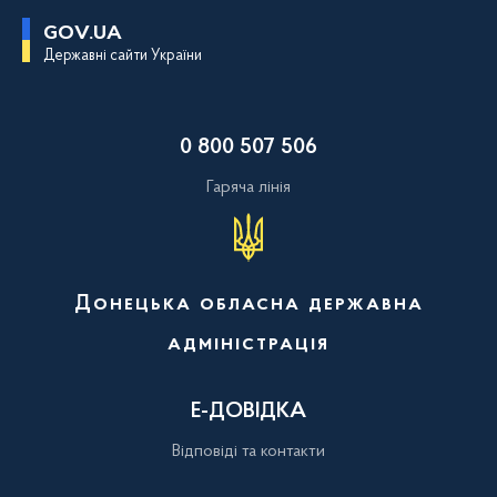
П
GOV.UA
е
Державні сайти України
р
е
й
т
и
0 800 507 506
д
о
о
Гаряча лінія
с
н
о
в
н
о
Донецька обласна державна
г
о
адміністрація
в
м
і
с
Е-ДОВІДКА
т
у
Відповіді та контакти