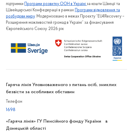
підтримки
Програми розвитку ООН в Україні
за кошти Швеції та
Швейцарської Конфедерації в рамках
Програми відновлення та
розбудови миру
. Модернізовано в межах Проєкту “EU4Recovery –
Розширення можливостей громад в Україні” за фінансування
Європейського Союзу. 2026 рік
Гаряча лінія Уповноваженого з питань осіб, зниклих
безвісти за особливих обставин
Телефон
1698
«Гаряча лінія» ГУ Пенсійного фонду України в
Донецькій області