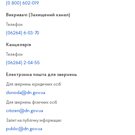
(0 800) 602-019
Викривачі (Захищений канал)
Телефон
(06264) 6-03-70
Канцелярiя
Телефон
(06264) 2-04-55
Електронна пошта для звернень
Для звернень юридичних осiб
donoda@dn.gov.ua
Для звернень фізичних осiб
citizen@dn.gov.ua
Запит на публiчну інформацiю
public@dn.gov.ua