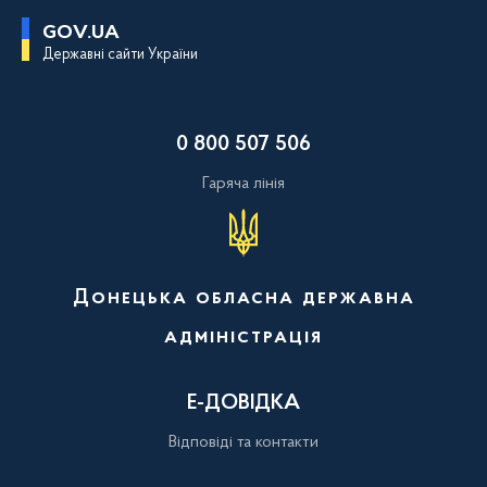
П
GOV.UA
е
Державні сайти України
р
е
й
т
и
0 800 507 506
д
о
о
Гаряча лінія
с
н
о
в
н
о
Донецька обласна державна
г
о
адміністрація
в
м
і
с
Е-ДОВІДКА
т
у
Відповіді та контакти