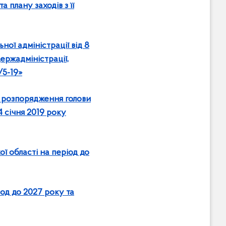
 плану заходів з її
ної адміністрації від 8
ержадміністрації,
/5-19»
о розпорядження голови
4 січня 2019 року
ї області на період до
іод до 2027 року та