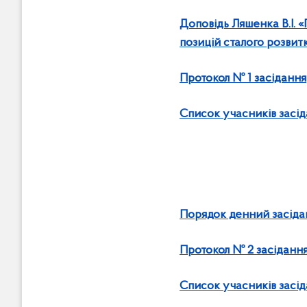
Доповідь Ляшенка В.І. «
позицій сталого розвит
Протокол № 1 засідання
Список учасників засі
Порядок денний засіда
Протокол № 2 засіданн
Список учасників засі