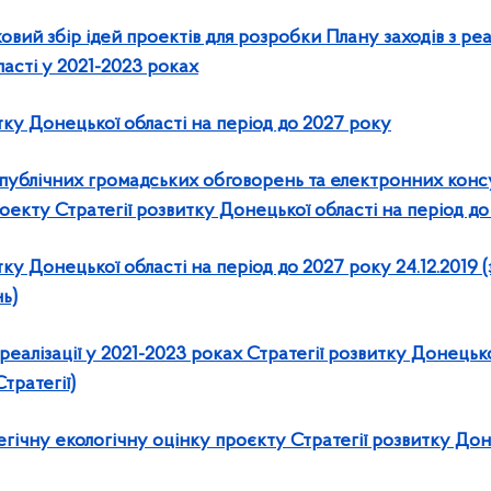
ий збір ідей проектів для розробки Плану заходів з реал
асті у 2021-2023 роках
тку Донецької області на період до 2027 року
 публічних громадських обговорень та електронних консу
екту Стратегії розвитку Донецької області на період д
тку Донецької області на період до 2027 року 24.12.2019 
ь)
 реалізації у 2021-2023 роках Стратегії розвитку Донецько
тратегії)
егічну екологічну оцінку проєкту Стратегії розвитку Дон