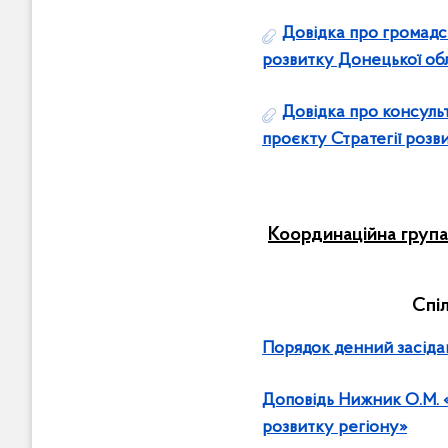
Довідка про громадсь
розвитку Донецької обл
Довідка про консульт
проєкту Стратегії розв
Координаційна група
Спіл
Порядок денний засіда
Доповідь Нижник О.М.
розвитку регіону
»