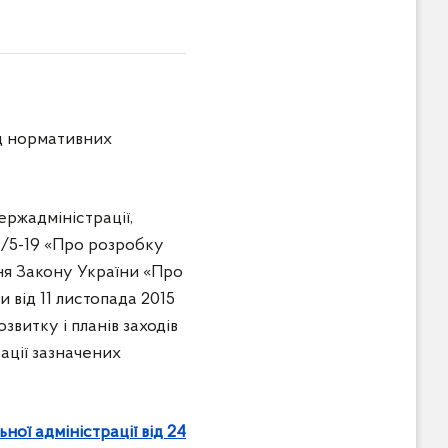
ід нормативних
ржадміністрації,
65/5-19 «Про розробку
ання Закону України «Про
 від 11 листопада 2015
витку і планів заходів
зації зазначених
ної адміністрації від 24