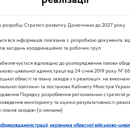
реалізації
 розробці Стратегії розвитку Донеччини до 2027 року.
ься вся інформація, пов’язана з розробкою документа: в
тів засідань координаційної та робочих груп.
абезпечується відповідно до розпорядження голови облде
ьково-цивільної адміністрації від 24 січня 2019 року № 
цької області та плану заходів з її реалізації», на викон
альної політики» та постанови Кабінету Міністрів України
дження Порядку розроблення регіональних стратегій роз
ж проведення моніторингу та оцінки результативності реалі
 планів заходів» (із змінами).
лдержадміністрації, керівника обласної військово-цивіль