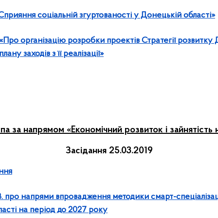
 «Сприяння соціальній згуртованості у Донецькій області»
. «Про організацію розробки проектів Стратегії розвитку 
лану заходів з її реалізації»
па за напрямом «Економічний розвиток і зайнятість
Засідання 25.03.2019
ння
. про напрями впровадження методики смарт-спеціалізаці
асті на період до 2027 року