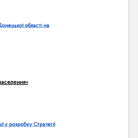
Донецької області на
 населення»
ї у розробку Стратегії