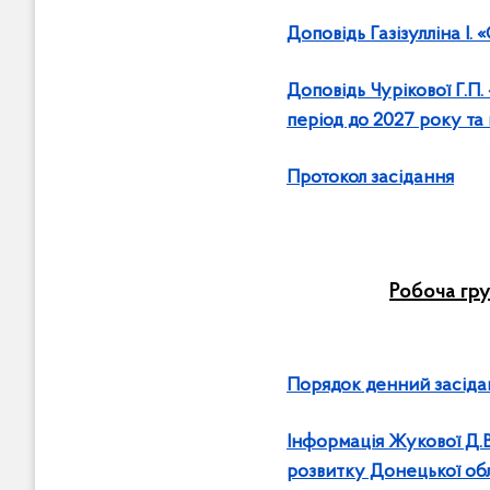
Доповідь Газізулліна І.
Доповідь Чурікової Г.П
період до 2027 року та п
Протокол засідання
Робоча гру
Порядок денний засіда
Інформація Жукової Д.В
розвитку Донецької обл