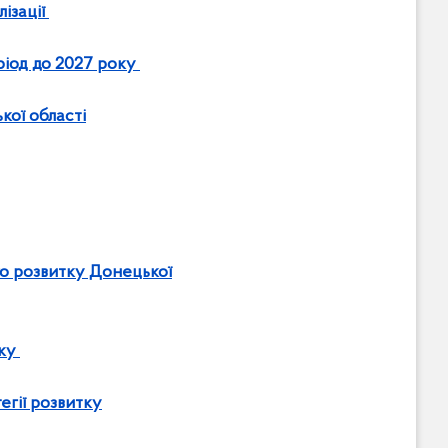
лізації
іод до 2027 року
кої області
го розвитку Донецької
оку
егії розвитку