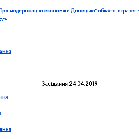
Про модернізацію економіки Донецької області: стратегічн
ку»
дання
Засідання 24.04.2019
ння
я
дання