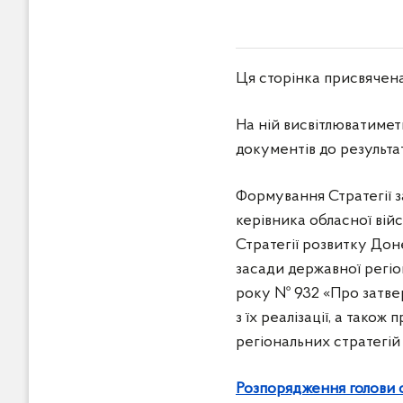
в
м
і
с
Ця сторінка присвячена
т
у
На ній висвітлюватимет
документів до результа
Формування Стратегії з
керівника обласної війс
Стратегії розвитку Доне
засади державної регіон
року № 932 «Про затвер
з їх реалізації, а тако
регіональних стратегій і
Розпорядження голови об