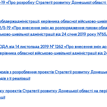
19 «Про розробку Стратегії розвитку Донецької області та
лдержадміністрації, керівника обласної військово-цивіль
/5-19 «Про внесення змін до розпорядження голови облд
ьково-цивільної адміністрації від 24 січня 2019 року №65
ОДА від 14 листопада 2019 № 1262 «Про внесення змін д
ерівника обласної військово-цивільної адміністрації від 2
ходів з розроблення проектів Стратегії розвитку Донецько
в з її реалізації
ку проектів Стратегії розвитку Донецької області на пер
ції