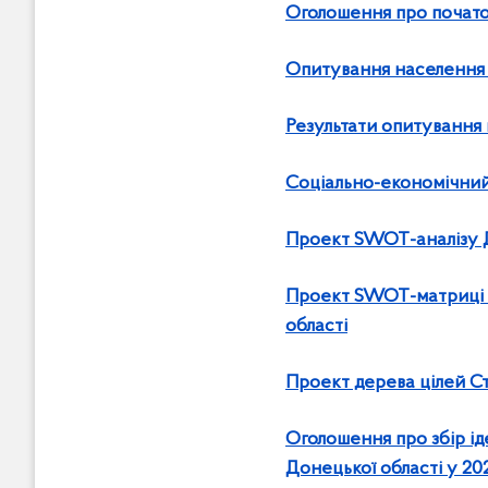
Оголошення про початок 
Опитування населення 
Результати опитування 
Соціально-економічний
Проект SWOT-аналізу Д
Проект SWOT-матриці п
області
Проект дерева цілей Ст
Оголошення про збір іде
Донецької області у 20