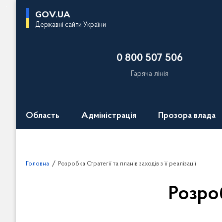
П
GOV.UA
е
Державні сайти України
р
е
0 800 507 506
й
т
Гаряча лінія
и
д
о
Область
Адміністрація
Прозора влада
о
с
н
о
Головна
Розробка Стратегії та планів заходів з її реалізації
в
н
Розроб
о
г
о