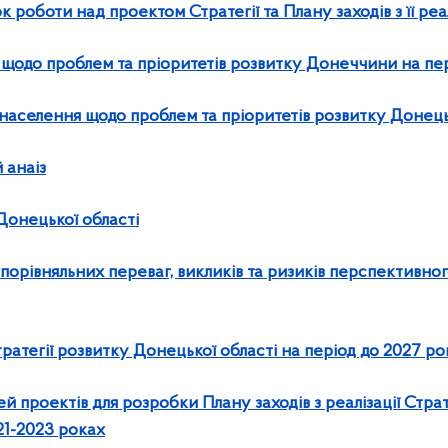
роботи над проектом Стратегії та Плану заходів з її реа
щодо проблем та пріоритетів розвитку Донеччини на пер
населення щодо проблем та пріоритетів розвитку Донець
 анаіз
онецької області
орівняльних переваг, викликів та ризиків перспективно
ратегії розвитку Донецької області на період до 2027 р
й проектів для розробки Плану заходів з реалізації Страт
21-2023 роках