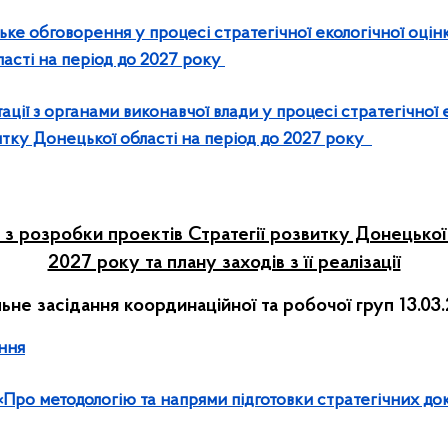
ке обговорення у процесі стратегічної екологічної оцін
асті на період до 2027 року
ації з органами виконавчої влади у процесі стратегічної 
итку Донецької області на період до 2027 року
 з розробки проектів Стратегії розвитку Донецької 
2027 року та плану заходів з її реалізації
ьне засідання координаційної та робочої груп 13.03
ння
«
Про методологію та напрями підготовки стратегічних до