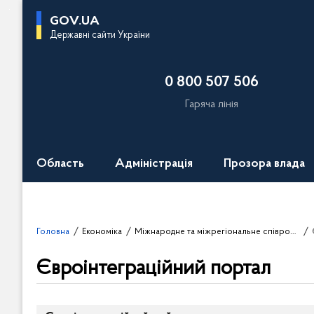
П
GOV.UA
е
Державні сайти України
р
е
0 800 507 506
й
т
Гаряча лінія
и
д
о
Область
Адміністрація
Прозора влада
о
с
н
о
Головна
Економіка
Міжнародне та міжрегіональне співробітництво
в
н
Євроінтеграційний портал
о
г
о