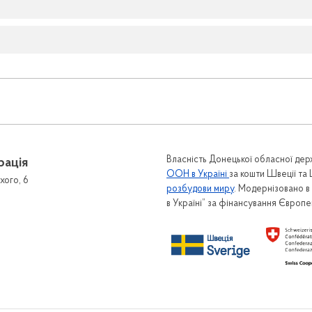
Власність Донецької обласної держ
рація
ООН в Україні
за кошти Швеції та
хого, 6
розбудови миру
. Модернізовано 
в Україні” за фінансування Європ