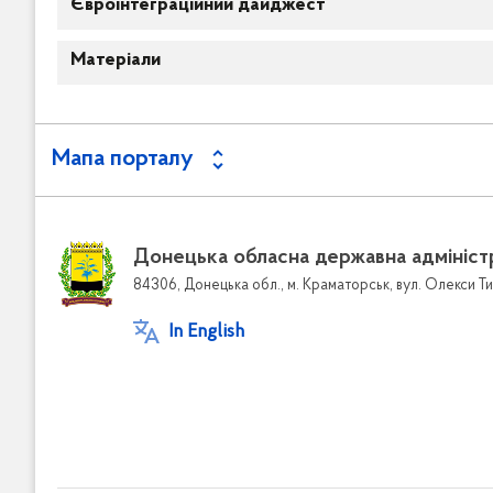
Євроінтеграційний дайджест
в
м
Матеріали
і
с
т
у
Мапа порталу
Донецька обласна державна адмініст
84306, Донецька обл., м. Краматорськ, вул. Олекси Ти
In English