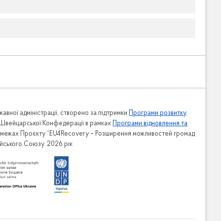
авної адміністрації, створено за підтримки
Програми розвитку
 Швейцарської Конфедерації в рамках
Програми відновлення та
в межах Проєкту “EU4Recovery – Розширення можливостей громад
ейського Союзу. 2026 рік