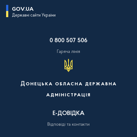
П
GOV.UA
е
Державні сайти України
р
е
й
т
и
0 800 507 506
д
о
о
Гаряча лінія
с
н
о
в
н
о
Донецька обласна державна
г
о
адміністрація
в
м
і
с
Е-ДОВІДКА
т
у
Відповіді та контакти