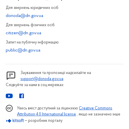
Для звернень юридичних осiб
donoda@dn.gov.ua
Для звернень фізичних осiб
citizen@dn.gov.ua
Запит на публiчну інформацiю
public@dn.gov.ua
Зауваження та пропозиції надсилайте на
support@donoda.gov.ua
Слідкуйте за нами в соц.мережах:
Увесь вміст доступний за ліцензією
Creative Commons
Attribution 4.0 International license
, якщо не зазначено інше
— розробник порталу