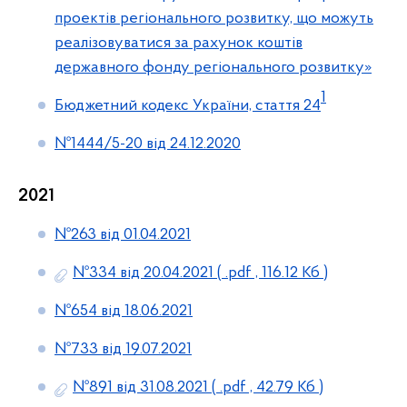
проектів регіонального розвитку, що можуть
реалізовуватися за рахунок коштів
державного фонду регіонального розвитку»
1
Бюджетний кодекс України, стаття 24
№1444/5-20 від 24.12.2020
2021
№263 від 01.04.2021
№334 від 20.04.2021
( .pdf , 116.12 Кб )
№654 від 18.06.2021
№733 від 19.07.2021
№891 від 31.08.2021
( .pdf , 42.79 Кб )