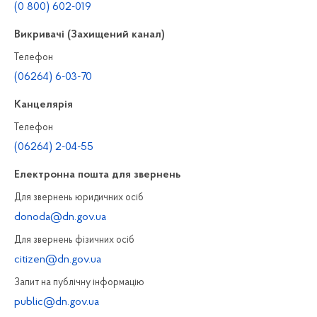
(0 800) 602-019
Викривачі (Захищений канал)
Телефон
(06264) 6-03-70
Канцелярiя
Телефон
(06264) 2-04-55
Електронна пошта для звернень
Для звернень юридичних осiб
donoda@dn.gov.ua
Для звернень фізичних осiб
citizen@dn.gov.ua
Запит на публiчну інформацiю
public@dn.gov.ua