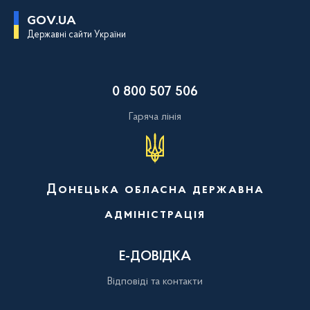
П
GOV.UA
е
Державні сайти України
р
е
й
т
и
0 800 507 506
д
о
о
Гаряча лінія
с
н
о
в
н
о
Донецька обласна державна
г
о
адміністрація
в
м
і
с
Е-ДОВІДКА
т
у
Відповіді та контакти