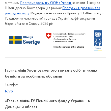
підтримки
Програми розвитку ООН в Україні
за кошти Швеції та
Швейцарської Конфедерації в рамках
Програми відновлення та
розбудови миру
. Модернізовано в межах Проєкту “EU4Recovery –
Розширення можливостей громад в Україні” за фінансування
Європейського Союзу. 2026 рік
Гаряча лінія Уповноваженого з питань осіб, зниклих
безвісти за особливих обставин
Телефон
1698
«Гаряча лінія» ГУ Пенсійного фонду України в
Донецькій області