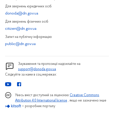
Для звернень юридичних осiб
donoda@dn.gov.ua
Для звернень фізичних осiб
citizen@dn.gov.ua
Запит на публiчну інформацiю
public@dn.gov.ua
Зауваження та пропозиції надсилайте на
support@donoda.gov.ua
Слідкуйте за нами в соц.мережах:
Увесь вміст доступний за ліцензією
Creative Commons
Attribution 4.0 International license
, якщо не зазначено інше
— розробник порталу