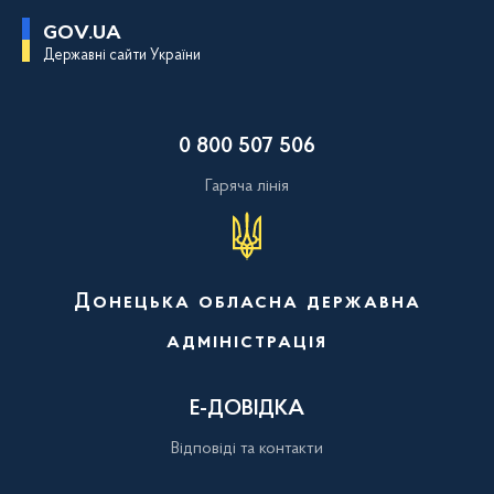
П
GOV.UA
е
Державні сайти України
р
е
й
т
и
0 800 507 506
д
о
о
Гаряча лінія
с
н
о
в
н
о
Донецька обласна державна
г
о
адміністрація
в
м
і
с
Е-ДОВІДКА
т
у
Відповіді та контакти