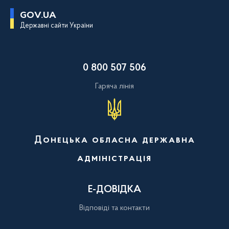
П
GOV.UA
е
Державні сайти України
р
е
й
т
и
0 800 507 506
д
о
о
Гаряча лінія
с
н
о
в
н
о
Донецька обласна державна
г
о
адміністрація
в
м
і
с
Е-ДОВІДКА
т
у
Відповіді та контакти