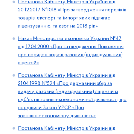
Постанова Кабінету Міністрів України від
20.12.2017 №1018 «Про затвердження переліків
товарів, експорт та імпорт яких підлягає
ліцензуванню, та квот на 2018 рік»
Наказ Міністерства економіки України №47
від 17.04.2000 «Про затвердження Положення
про порядок видачі разових (індивідуальних)
ліцензій»
Постанова Кабінету Міністрів України від
21.04.1998 №524 «Про державний збір за
видачу разових (індивідуальних) ліцензій із
суб'єктів зовнішньоекономічної діяльності, що
порушили Закон УРСР «Про
зовнішньоекономічну діяльність»
Постанова Кабінету Міністрів України від