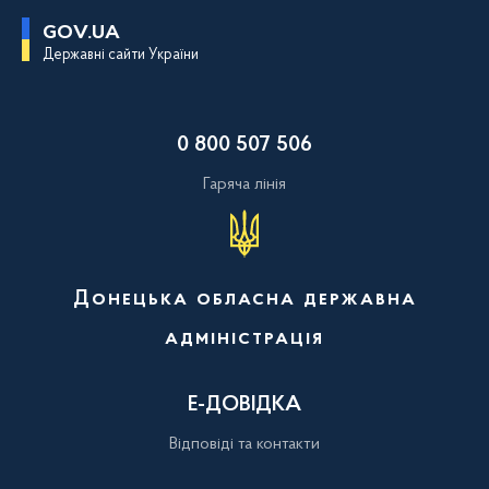
П
GOV.UA
е
Державні сайти України
р
е
й
т
и
0 800 507 506
д
о
о
Гаряча лінія
с
н
о
в
н
о
Донецька обласна державна
г
о
адміністрація
в
м
і
с
Е-ДОВІДКА
т
у
Відповіді та контакти