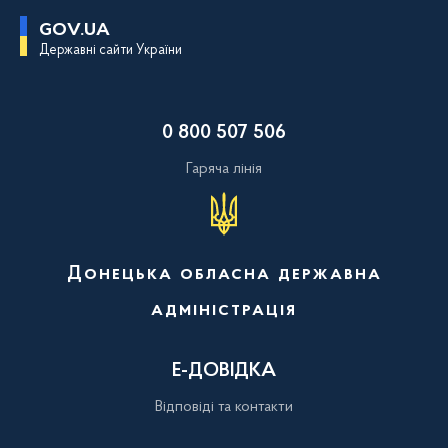
П
GOV.UA
е
Державні сайти України
р
е
й
т
и
0 800 507 506
д
о
о
Гаряча лінія
с
н
о
в
н
о
Донецька обласна державна
г
о
адміністрація
в
м
і
с
Е-ДОВІДКА
т
у
Відповіді та контакти