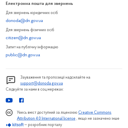
Електронна пошта для звернень
Для звернень юридичних осiб
donoda@dn.gov.ua
Для звернень фізичних осiб
citizen@dn.gov.ua
Запит на публiчну інформацiю
public@dn.gov.ua
Зауваження та пропозиції надсилайте на
support@donoda.gov.ua
Слідкуйте за нами в соц.мережах:
Увесь вміст доступний за ліцензією
Creative Commons
Attribution 4.0 International license
, якщо не зазначено інше
— розробник порталу