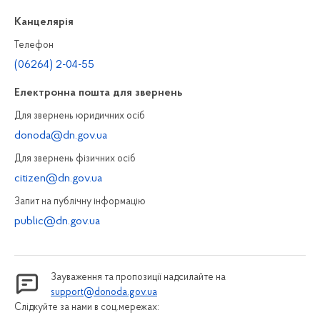
Канцелярiя
Телефон
(06264) 2-04-55
Електронна пошта для звернень
Для звернень юридичних осiб
donoda@dn.gov.ua
Для звернень фізичних осiб
citizen@dn.gov.ua
Запит на публiчну інформацiю
public@dn.gov.ua
Зауваження та пропозиції надсилайте на
support@donoda.gov.ua
Слідкуйте за нами в соц.мережах: