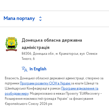
Мапа порталу
Донецька обласна державна
адміністрація
84306, Донецька обл., м. Краматорськ, вул. Олекси
Тихого, 6
In English
Власність Донецької обласної державної адміністрації, створено за
підтримки
Програми розвитку ООН в Україні
за кошти Швеції та
Швейцарської Конфедерації в рамках
Програми відновлення та
розбудови миру
. Модернізовано в межах Проєкту “EU4Recovery –
Розширення можливостей громад в Україні” за фінансування
Європейського Союзу. 2026 рік