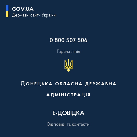
П
GOV.UA
е
Державні сайти України
р
е
й
т
и
0 800 507 506
д
о
о
Гаряча лінія
с
н
о
в
н
о
Донецька обласна державна
г
о
адміністрація
в
м
і
с
Е-ДОВІДКА
т
у
Відповіді та контакти