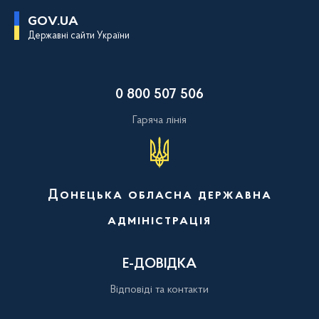
П
GOV.UA
е
Державні сайти України
р
е
й
т
и
0 800 507 506
д
о
о
Гаряча лінія
с
н
о
в
н
о
Донецька обласна державна
г
о
адміністрація
в
м
і
с
Е-ДОВІДКА
т
у
Відповіді та контакти