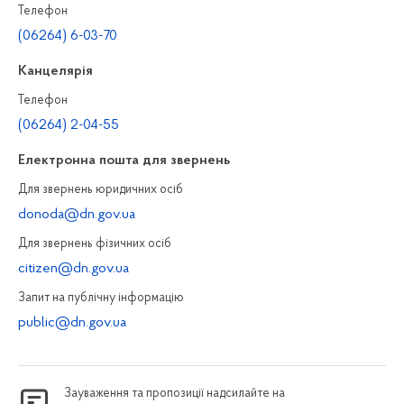
Телефон
(06264) 6-03-70
Канцелярiя
Телефон
(06264) 2-04-55
Електронна пошта для звернень
Для звернень юридичних осiб
donoda@dn.gov.ua
Для звернень фізичних осiб
citizen@dn.gov.ua
Запит на публiчну інформацiю
public@dn.gov.ua
Зауваження та пропозиції надсилайте на