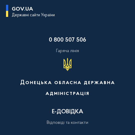
П
GOV.UA
е
Державні сайти України
р
е
й
т
и
0 800 507 506
д
о
о
Гаряча лінія
с
н
о
в
н
о
Донецька обласна державна
г
о
адміністрація
в
м
і
с
Е-ДОВІДКА
т
у
Відповіді та контакти