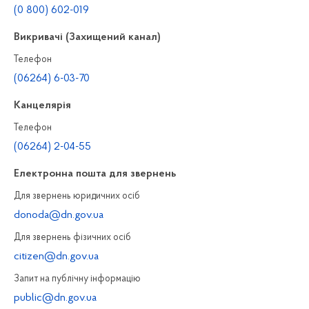
(0 800) 602-019
Викривачі (Захищений канал)
Телефон
(06264) 6-03-70
Канцелярiя
Телефон
(06264) 2-04-55
Електронна пошта для звернень
Для звернень юридичних осiб
donoda@dn.gov.ua
Для звернень фізичних осiб
citizen@dn.gov.ua
Запит на публiчну інформацiю
public@dn.gov.ua