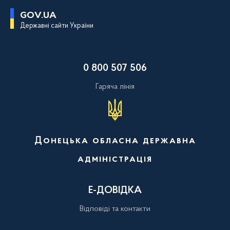
П
GOV.UA
е
Державні сайти України
р
е
й
т
и
0 800 507 506
д
о
о
Гаряча лінія
с
н
о
в
н
о
Донецька обласна державна
г
о
адміністрація
в
м
і
с
Е-ДОВІДКА
т
у
Відповіді та контакти