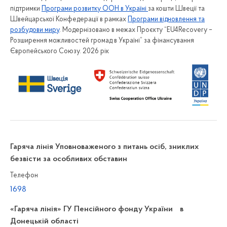
підтримки
Програми розвитку ООН в Україні
за кошти Швеції та
Швейцарської Конфедерації в рамках
Програми відновлення та
розбудови миру
. Модернізовано в межах Проєкту “EU4Recovery –
Розширення можливостей громад в Україні” за фінансування
Європейського Союзу. 2026 рік
Гаряча лінія Уповноваженого з питань осіб, зниклих
безвісти за особливих обставин
Телефон
1698
«Гаряча лінія» ГУ Пенсійного фонду України в
Донецькій області