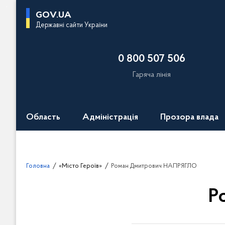
П
GOV.UA
е
Державні сайти України
р
е
0 800 507 506
й
т
Гаряча лінія
и
д
о
Область
Адміністрація
Прозора влада
о
с
н
о
Головна
«Місто Героїв»
Роман Дмитрович НАПРЯГЛО
в
н
Р
о
г
о