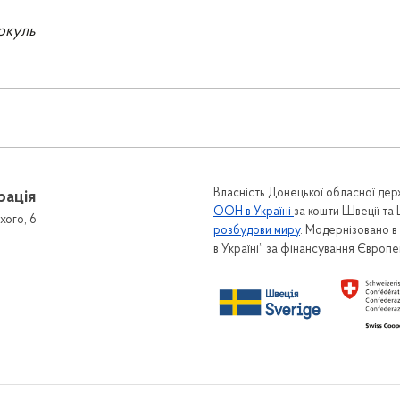
ркуль
Власність Донецької обласної держ
рація
ООН в Україні
за кошти Швеції та
хого, 6
розбудови миру
. Модернізовано 
в Україні” за фінансування Європ