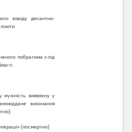
ого взводу десантно-
піхоти.
аненого побратима з-під
ласті.
у мужність, виявлену у
самовіддане виконання
тно).
перації» (посмертно).