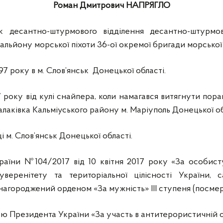
Роман Дмитрович НАПРЯГЛО
к десантно-штурмового відділення десантно-штурмов
альйону морської піхоти 36-ої окремої бригади морської 
97 року в м. Слов’янськ Донецької області.
 року від кулі снайпера, коли намагався витягнути пор
алаківка Кальміуського району м. Маріуполь Донецької об
 м. Слов’янськ Донецької області.
аїни №104/2017 від 10 квітня 2017 року «За особист
уверенітету та територіальної цілісності України, 
 нагороджений орденом «За мужність» III ступеня (посмер
ю Президента України «За участь в антитерористичній о