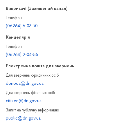
Викривачі (Захищений канал)
Телефон
(06264) 6-03-70
Канцелярiя
Телефон
(06264) 2-04-55
Електронна пошта для звернень
Для звернень юридичних осiб
donoda@dn.gov.ua
Для звернень фізичних осiб
citizen@dn.gov.ua
Запит на публiчну інформацiю
public@dn.gov.ua