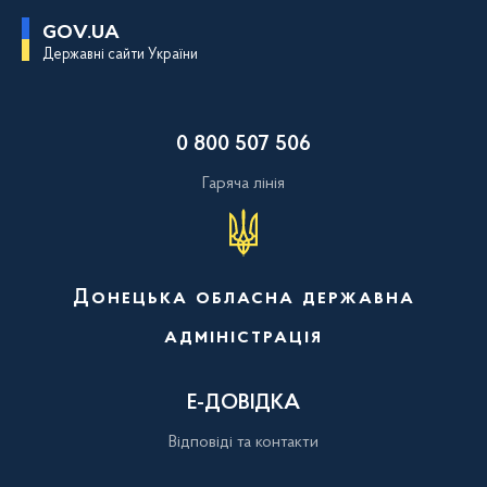
П
GOV.UA
е
Державні сайти України
р
е
й
т
и
0 800 507 506
д
о
о
Гаряча лінія
с
н
о
в
н
о
Донецька обласна державна
г
о
адміністрація
в
м
і
с
Е-ДОВІДКА
т
у
Відповіді та контакти