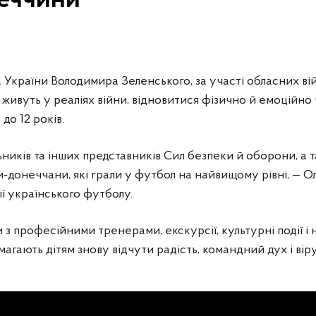
неччини
України Володимира Зеленського, за участі обласних війс
 живуть у реаліях війни, відновитися фізично й емоційно
 до 12 років.
ьників та інших представників Сил безпеки й оборони, а т
и-донеччани, які грали у футбол на найвищому рівні, — 
ії українського футболу.
 професійними тренерами, екскурсії, культурні події і на
агають дітям знову відчути радість, командний дух і віру