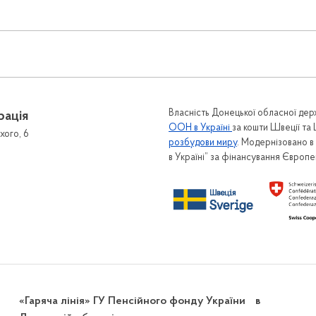
Власність Донецької обласної держ
рація
ООН в Україні
за кошти Швеції та
хого, 6
розбудови миру
. Модернізовано 
в Україні” за фінансування Європ
«Гаряча лінія» ГУ Пенсійного фонду України в