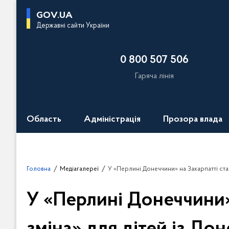
П
GOV.UA
е
Державні сайти України
р
е
0 800 507 506
й
т
Гаряча лінія
и
д
о
Область
Адміністрація
Прозора влада
о
с
н
о
Головна
Медіагалереї
У «Перлині Донеччини» на Закарпатті стартувала перша
в
н
У «Перлині Донеччини»
о
г
о