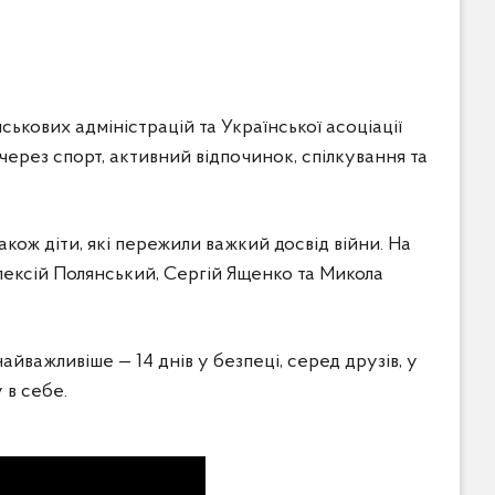
ькових адміністрацій та Української асоціації
 через спорт, активний відпочинок, спілкування та
акож діти, які пережили важкий досвід війни. На
Олексій Полянський, Сергій Ященко та Микола
йважливіше — 14 днів у безпеці, серед друзів, у
 в себе.