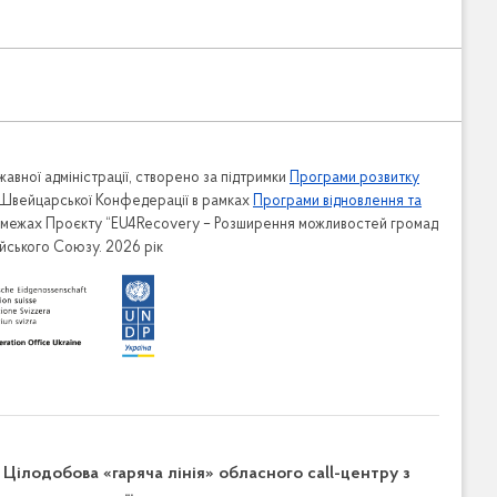
авної адміністрації, створено за підтримки
Програми розвитку
 Швейцарської Конфедерації в рамках
Програми відновлення та
в межах Проєкту “EU4Recovery – Розширення можливостей громад
ейського Союзу. 2026 рік
Цілодобова «гаряча лінія» обласного call-центру з