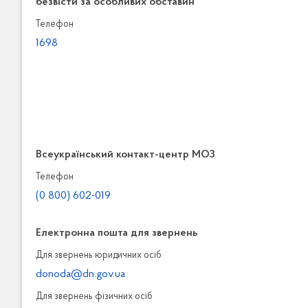
безвісти за особливих обставин
Телефон
1698
Всеукраїнський контакт-центр МОЗ
Телефон
(0 800) 602-019
Електронна пошта для звернень
Для звернень юридичних осiб
donoda@dn.gov.ua
Для звернень фізичних осiб