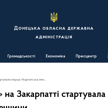
Донецька обласна державна
адміністрація
Громадськості
Економіка
Пресцентр
 «Карпатська зміна» для дітей із Донеччини
 на Закарпатті стартувала