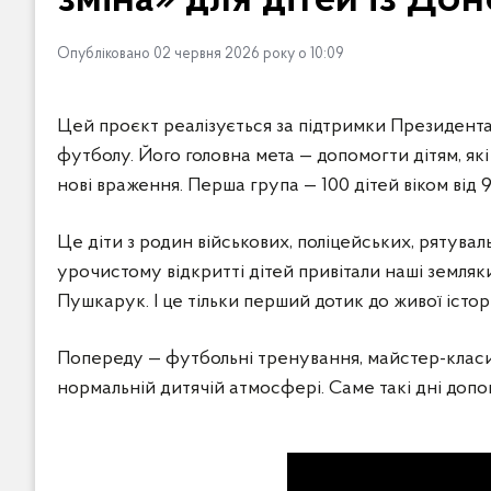
зміна» для дітей із До
в
м
Опубліковано 02 червня 2026 року о 10:09
і
с
т
Цей проєкт реалізується за підтримки Президента 
у
футболу. Його головна мета — допомогти дітям, які
нові враження. Перша група — 100 дітей віком від 9
Це діти з родин військових, поліцейських, рятувал
урочистому відкритті дітей привітали наші земляк
Пушкарук. І це тільки перший дотик до живої істор
Попереду — футбольні тренування, майстер-класи з
нормальній дитячій атмосфері. Саме такі дні допом