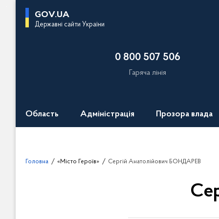
П
GOV.UA
е
Державні сайти України
р
е
0 800 507 506
й
т
Гаряча лінія
и
д
о
Область
Адміністрація
Прозора влада
о
с
н
о
Головна
«Місто Героїв»
Сергій Анатолійович БОНДАРЕВ
в
н
Се
о
г
о