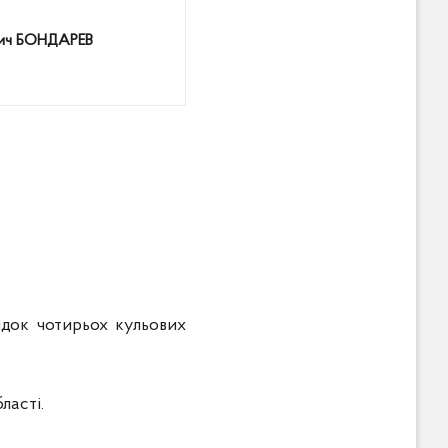
вич БОНДАРЕВ
лідок чотирьох кульових
ласті.