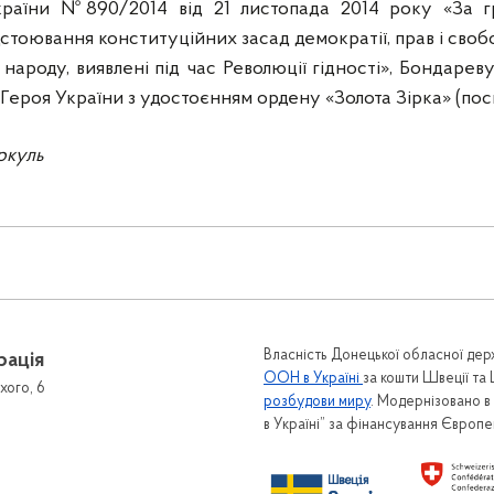
раїни №890/2014 від 21 листопада 2014 року «За г
ідстоювання конституційних засад демократії, прав і сво
народу, виявлені під час Революції гідності», Бондаре
Героя України з удостоєнням ордену «Золота Зірка» (пос
уркуль
Власність Донецької обласної держ
рація
ООН в Україні
за кошти Швеції та
хого, 6
розбудови миру
. Модернізовано 
в Україні” за фінансування Європ