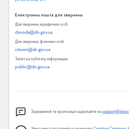
Електронна пошта для звернень
Для звернень юридичних осiб
donoda@dn.gov.ua
Для звернень фізичних осiб
citizen@dn.gov.ua
Запит на публiчну інформацiю
public@dn.gov.ua
Зауваження та пропозиції надсилайте на
support@donod
Увесь вміст доступний за ліцензією
Creative Commons Att