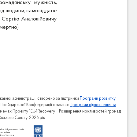
ромадянську мужність,
бод людини, самовіддане
ву Сергію Анатолійовичу
мертно).
авної адміністрації, створено за підтримки
Програми розвитку
 Швейцарської Конфедерації в рамках
Програми відновлення та
в межах Проєкту “EU4Recovery – Розширення можливостей громад
ейського Союзу. 2026 рік