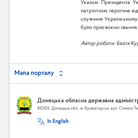
Указом Президента Ук
патріотизм, героїчне в
служіння Українському 
було присвоєно звання 
Автор роботи: Беата К
Мапа порталу
Донецька обласна державна адмініст
84306, Донецька обл., м. Краматорськ, вул. Олекси Ти
In English