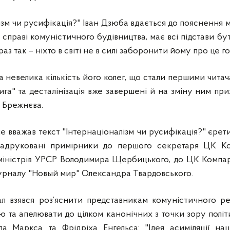
лізм чи русифікація?" Іван Дзюба вдається до пояснення м
 справі комуністичного будівництва, має всі підстави б
раз так – ніхто в світі не в силі заборонити йому про це г
а невелика кількість його колег, що стали першими чита
лига" та десталінізація вже завершені й на зміну ним п
 Брежнєва.
е вважав текст "Інтернаціоналізм чи русифікація?" єре
 надруковані примірники до першого секретаря ЦК Ко
міністрів УРСР Володимира Щербицького, до ЦК Компарті
урналу "Новый мир" Олександра Твардовського.
ал взявся роз’яснити представникам комуністичного р
 та апелювати до цілком канонічних з точки зору полі
ла Маркса та Фрідріха Енгельса: "Ідея асиміляції на