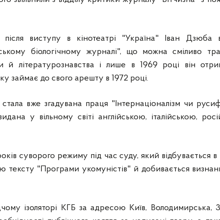
в після виступу в кінотеатрі "Україна" Іван Дзюба
ському біологічному журналі", що можна сміливо тр
ури й літературознавства і лише в 1969 році він отр
ку займає до свого арешту в 1972 році.
тала вже згадувана праця "Інтернаціоналізм чи русифік
идана у вільному світі англійською, італійською, рос
оків суворого режиму під час суду, який відбувається в 
ю тексту "Програми укомуністів" й добивається визнанн
чому ізоляторі КГБ за адресою Київ, Володимирська, 33