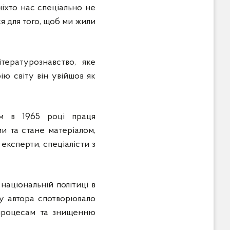
ніхто нас спеціально не
я для того, щоб ми жили
ературознавство, яке
ію світу він увійшов як
м в 1965 році праця
ми та стане матеріалом,
експерти, спеціалісти з
аціональній політиці в
мку автора спотворювало
м процесам та знищенню