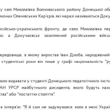
у селі Миколаївка Волноваського району Донецької обл
иконах Оленівських Кар’єрів, які наразі називаються Док
осійсько-українського фронту, де село Миколаївка пе
вих, а Докучаєвськ захоплений російськими війс
ередовище, в якому виростав Іван Дзюба, народжений 
 студентські роки він пише у графі національність "р
мало видавати у студенті Донецького педагогічного інстит
 АН УРСР майбутнього дисидента, якого будуть нази
ва" або "постаттю століття".
в інтерв’ю: "Я й сам не задумувався: коли в мені Укр