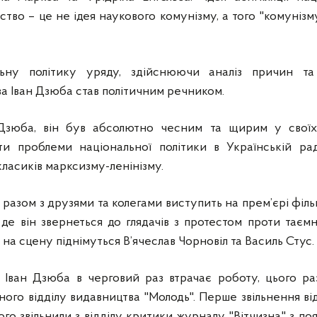
ство – це не ідея наукового комунізму, а того "комунізму
ьну політику уряду, здійснюючи аналіз причин та н
ва Іван Дзюба став політичним речником.
Дзюба, він був абсолютно чесним та щирим у своїх
и проблеми національної політики в Українській рад
класиків марксизму-ленінізму.
н разом з друзями та колегами виступить на прем’єрі фі
, де він звернеться до глядачів з протестом проти таєм
им на сцену піднімуться В’ячеслав Чорновіл та Василь Стус.
ії Іван Дзюба в черговий раз втрачає роботу, цього ра
ного відділу видавництва "Молодь". Перше звільнення в
його звільнили з відділу критики журналу "Вітчизна" з по