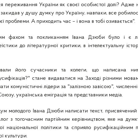
ся переживання України як своєї особистої долі? Адже 
е закидав у душу думку про Україну, навпаки, все робилос
єї проблеми. А приходить час – і вона в тобі озивається".
им фахом та покликанням Івана Дзюби було і є літ
їстики до літературної критики, в інтелектуальну істор
ювали його сучасники та колеги, що написана ни
усифікація?" стане видаватися на Заході різними мова
ати комуністичні лідери за "залізною завісою", численні 
оюзу, українська еміграція та представники медіа.
ум молодого Івана Дзюби написати текст, присвячений н
іалог з тогочасним партійним керівництвом, яке на ду
кої національної політики та сприяло русифікаційни
ої культури.