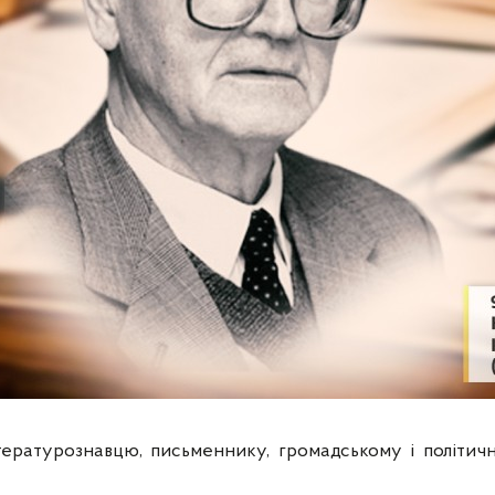
тературознавцю, письменнику, громадському і політич