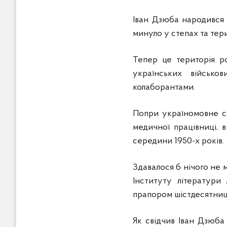
Іван Дзюба народився 
минуло у степах та тер
Тепер це територія р
українських військо
колаборантами.
Попри україномовне с
медичної працівниці, в
середини 1950-х років.
Здавалося б нічого не 
Інституту літератури
прапором шістдесятницт
Як свідчив Іван Дзюба 