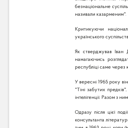
безнаціональне суспіль
називали казарменим".
Критикуючи націонал
українського суспільст
Як стверджував Іван 
намагаючись розглядат
республіці саме через 
У вересні 1965 року ві
"Тіні забутих предків"
інтелігенції. Разом з н
Одразу після цієї под
консультанта літератур
тим, в 1963 році, коли 