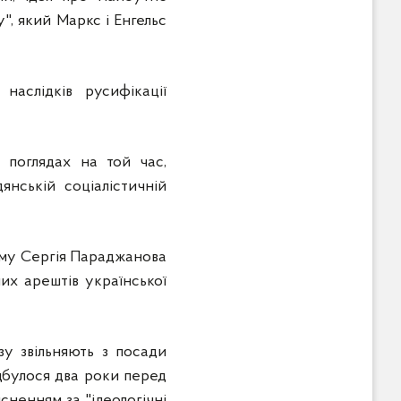
", який Маркс і Енгельс
аслідків русифікації
 поглядах на той час,
янській соціалістичній
льму Сергія Параджанова
них арештів української
зу звільняють з посади
ідбулося два роки перед
ясненням за "ідеологічні