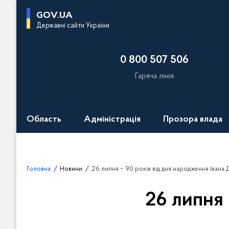
П
GOV.UA
е
Державні сайти України
р
е
0 800 507 506
й
т
Гаряча лінія
и
д
о
Область
Адміністрація
Прозора влада
о
с
н
о
Головна
Новини
26 липня ‒ 90 років від дня народження Івана
в
н
26 липня 
о
г
о