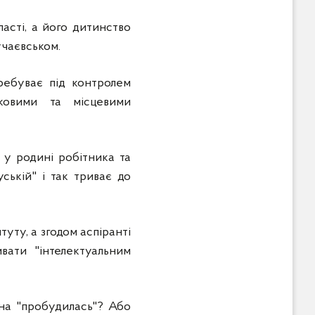
асті, а його дитинство
учаєвськом.
ребуває під контролем
ьковими та місцевими
у родині робітника та
уській" і так триває до
уту, а згодом аспіранті
вати "інтелектуальним
аїна "пробудилась"? Або