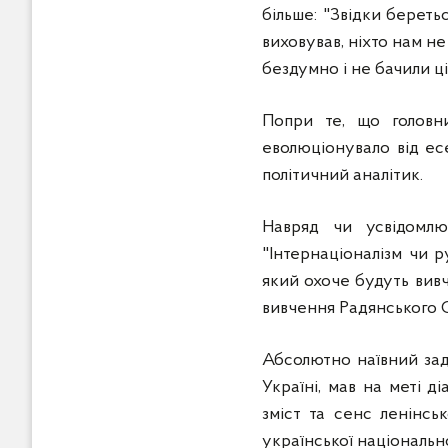
більше: "Звідки береть
виховував, ніхто нам н
бездумно і не бачили ці
Попри те, що головн
еволюціонувало від есе
політичний аналітик.
Навряд чи усвідомл
"Інтернаціоналізм чи р
який охоче будуть вивч
вивчення Радянського С
Абсолютно наївний зад
Україні, мав на меті д
зміст та сенс ленінсь
української національн