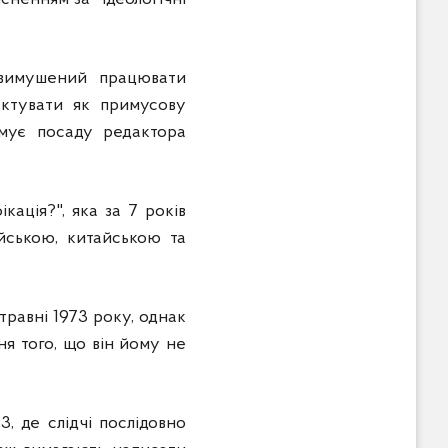
 вимушений працювати
актувати як примусову
имує посаду редактора
ація?", яка за 7 років
ійською, китайською та
травні 1973 року, однак
я того, що він йому не
, де слідчі послідовно