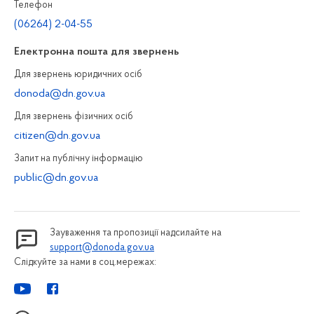
Телефон
(06264) 2-04-55
Електронна пошта для звернень
Для звернень юридичних осiб
donoda@dn.gov.ua
Для звернень фізичних осiб
citizen@dn.gov.ua
Запит на публiчну інформацiю
public@dn.gov.ua
Зауваження та пропозиції надсилайте на
support@donoda.gov.ua
Слідкуйте за нами в соц.мережах: