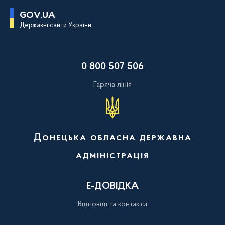
П
GOV.UA
е
Державні сайти України
р
е
й
т
и
0 800 507 506
д
о
о
Гаряча лінія
с
н
о
в
н
о
Донецька обласна державна
г
о
адміністрація
в
м
і
с
Е-ДОВІДКА
т
у
Відповіді та контакти