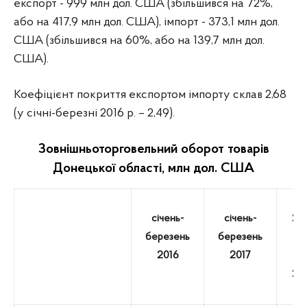
експорт - 999 млн дол. США (збільшився на 72%,
або на 417,9 млн дол. США), імпорт - 373,1 млн дол.
США (збільшився на 60%, або на
139,7
млн дол.
США).
Коефіцієнт покриття експортом імпорту склав 2,68
(у січні-березні 2016 р. – 2,49).
Зовнішньоторговельний оборот товарів
Донецької області,
млн дол. США
січень-
січень-
20
березень
березень
у 
2016
2017
д
20