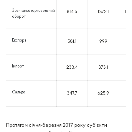
Зовнішньоторговельний
814,5
1372,1
168
оборот
Експорт
581,1
999
17
Імпорт
233,4
373,1
16
Сальдо
347,7
625,9
18
Протягом січня-березня 2017 року суб’єкти