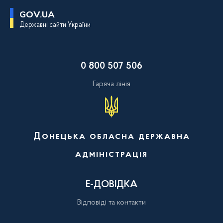
П
GOV.UA
е
Державні сайти України
р
е
й
т
и
0 800 507 506
д
о
о
Гаряча лінія
с
н
о
в
н
о
Донецька обласна державна
г
о
адміністрація
в
м
і
с
Е-ДОВІДКА
т
у
Відповіді та контакти