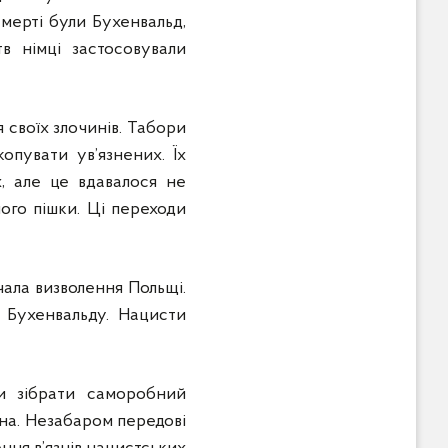
мерті були Бухенвальд,
в німці застосовували
 своїх злочинів. Табори
опувати ув’язнених. Їх
х, але це вдавалося не
шого пішки. Ці переходи
чала визволення Польщі.
а Бухенвальду. Нацисти
ли зібрати саморобний
она. Незабаром передові