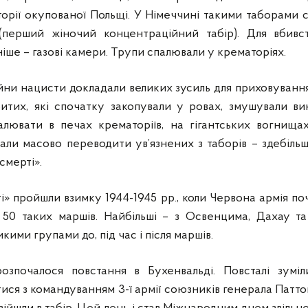
орії окупованої Польщі. У Німеччині такими таборами с
перший жіночий концентраційний табір). Для вбивст
ніше – газові камери. Трупи спалювали у крематоріях.
 війни нацисти докладали великих зусиль для приховування
итих, які спочатку закопували у ровах, змушували вик
лювати в печах крематоріїв, на гігантських вогнища
али масово переводити ув’язнених з таборів – здебіль
смерті».
і» пройшли взимку 1944-1945 рр., коли Червона армія по
 50 таких маршів. Найбільші – з Освенцима, Дахау т
кими групами до, під час і після маршів.
розпочалося повстання в Бухенвальді. Повсталі зумі
атися з командуванням 3-ї армії союзників генерала Патт