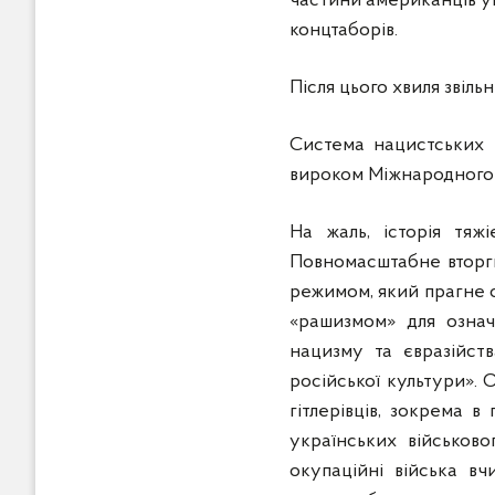
частини американців ув
концтаборів.
Після цього хвиля звіл
Система нацистських к
вироком Міжнародного в
На жаль, історія тяж
Повномасштабне вторгне
режимом, який прагне с
«рашизмом» для означ
нацизму та євразійст
російської культури». 
гітлерівців, зокрема в
українських військов
окупаційні війська в