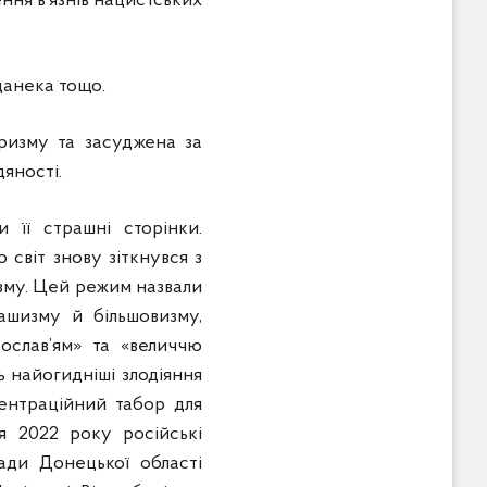
ння в’язнів нацистських
данека тощо.
еризму та засуджена за
яності.
 її страшні сторінки.
 світ знову зіткнувся з
изму. Цей режим назвали
ашизму й більшовизму,
ослав’ям» та «величчю
ь найогидніші злодіяння
нцентраційний табор для
я 2022 року російські
ади Донецької області