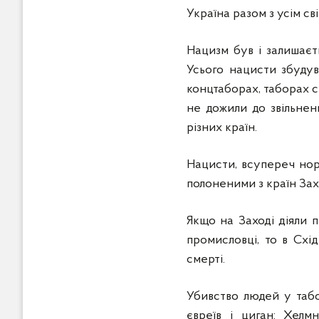
Україна разом з усім св
Нацизм був і залишаєт
Усього нацисти збудува
концтаборах, таборах см
не дожили до звільненн
різних країн.
Нацисти, всупереч нор
полоненими з країн Зах
Якщо на Заході діяли 
промисловці, то в Схі
смерті.
Убивство людей у табо
євреїв і циган: Хелм