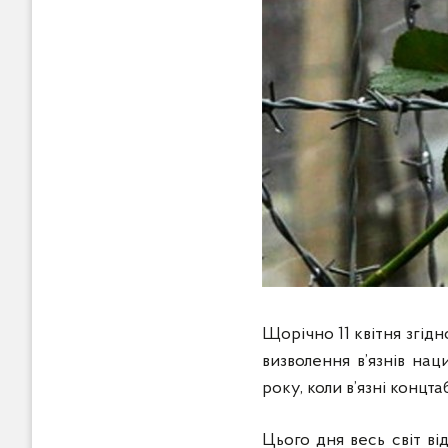
Щорічно 11 квітня згід
визволення в’язнів нац
року, коли в’язні концт
Цього дня весь світ ві