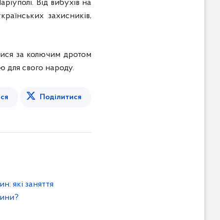
ріуполі. Від вибухів на
країнських захисників,
алися за колючим дротом
ю для свого народу.
ся
Поділитися
н: які заняття
чини?