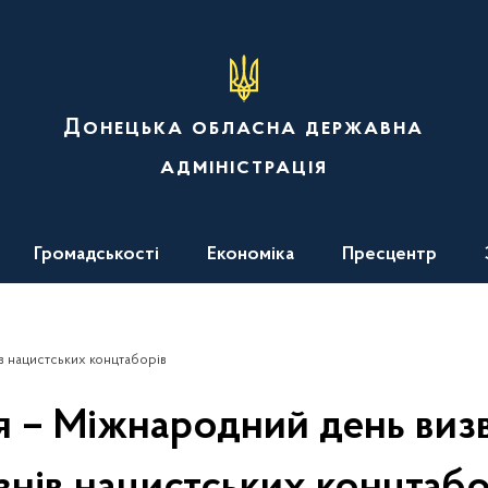
Донецька обласна державна
адміністрація
Громадськості
Економіка
Пресцентр
ів нацистських концтаборів
ня – Міжнародний день ви