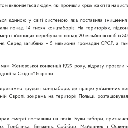
ітом вклоняється людям, які пройшли крізь жахіття нацист
ься єдиною у світі системою, яка поставила знищення ц
ли понад 14 тисяч концтаборів. На територіях, підкон
ерті, в’язницях перебувало понад 20 мільйонів осіб із 30 к
я. Серед загиблих – 5 мільйонів громадян СРСР, а так
мам Женевської конвенції 1929 року, відразу провели 
ідної та Східної Європи.
переважно трудові концтабори, де працю ув’язнених ви
дній Європі, зокрема на території Польщі, розташовув
рах смерті поставили на потік. Були табори, призначе
но, Треблінка, Белжець, Собібор. Майданек і Осве