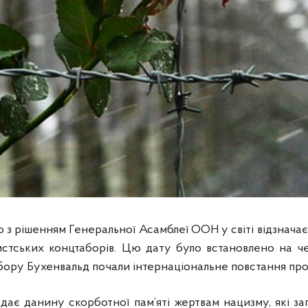
но з рішенням Генеральної Асамблеї ООН у світі відзнач
истських концтаборів. Цю дату було встановлено на чес
абору Бухенвальд почали інтернаціональне повстання прот
ддає данину скорботної пам’яті жертвам нацизму, які за