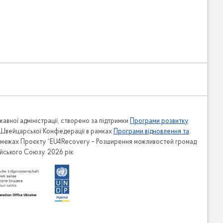
авної адміністрації, створено за підтримки
Програми розвитку
 Швейцарської Конфедерації в рамках
Програми відновлення та
в межах Проєкту “EU4Recovery – Розширення можливостей громад
ейського Союзу. 2026 рік