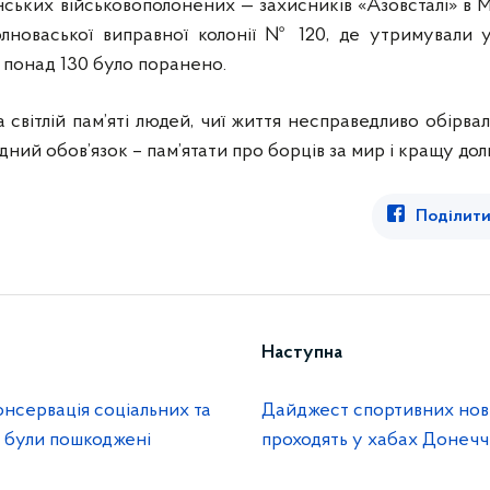
ських військовополонених — захисників «Азовсталі» в Ма
олноваської виправної колонії № 120, де утримували у
 понад 130 було поранено.
 світлій пам’яті людей, чиї життя несправедливо обірв
дний обов’язок – пам’ятати про борців за мир і кращу дол
Поділити
Наступна
нсервація соціальних та
Дайджест спортивних нови
кі були пошкоджені
проходять у хабах Донеч