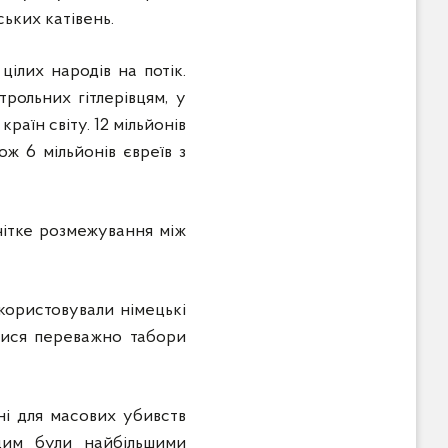
ських катівень.
ілих народів на потік.
трольних гітлерівцям, у
раїн світу. 12 мільйонів
ож 6 мільйонів євреїв з
чітке розмежування між
користовували німецькі
алися переважно табори
ні для масових убивств
нцим були найбільшими