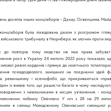
ійшли в табір. Цей день і став Міжнародним днем звільне
ьнень досягла інших концтаборів – Дахау, Освенцима, Май
онцтаборів була ліквідована разом з розгромом гітл
ійськового трибуналу в Нюрнберзі, як злочин проти люд
іє до повторів, тому людство не має права забувати
ння росії в Україну 24 лютого 2022 року показало, що
илової ревізії кордонів і прямує до новітнього тоталітар
ення псевдоідеології, замішаної на поєднанні ідей ф
ва, реваншизму і ксенофобії, що прикриваються «прав
Один із виявів того, що рашисти багато в чому наслідуют
 поводженні з невільниками в місцях ув’язнення, - ко
ополонених поблизу Оленівки. У ніч з 28 на 29 липн
чинили в селищі Молодіжному Оленівської селищної р