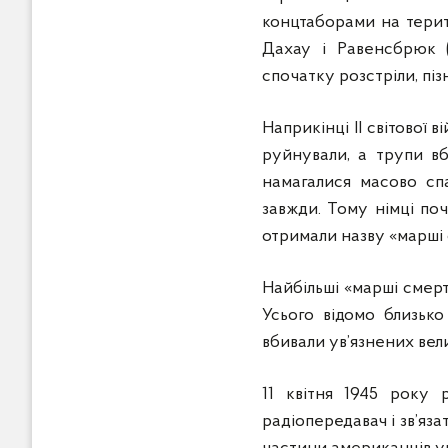
концтаборами на терит
Дахау і Равенсбрюк (
спочатку розстріли, піз
Наприкінці ІІ світової
руйнували, а трупи вб
намагалися масово спа
завжди. Тому німці поч
отримали назву «марші 
Найбільші «марші смерт
Усього відомо близько
вбивали ув’язнених вели
11 квітня 1945 року 
радіопередавач і зв’яз