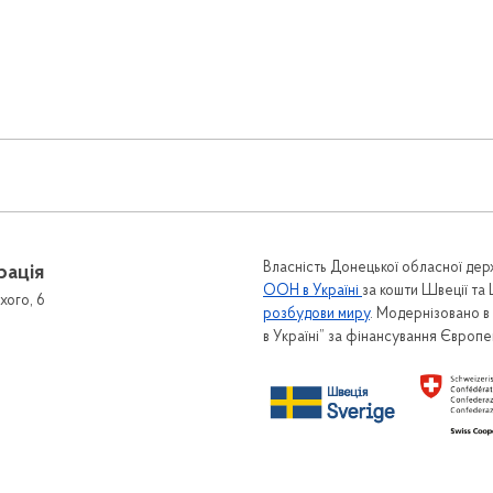
Власність Донецької обласної держ
рація
ООН в Україні
за кошти Швеції та
хого, 6
розбудови миру
. Модернізовано 
в Україні” за фінансування Європ