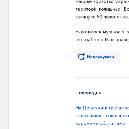
масове вбивство україн
території колишньої В
загинули 53 полонених,
Уклонімося мужності та
концтаборів. Наш праве
Надрукувати
Попередня
На Донеччині триває ко
навчальних закладів, я
ворожими обстрілами