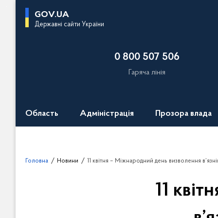
П
GOV.UA
е
Державні сайти України
р
е
0 800 507 506
й
т
Гаряча лінія
и
д
о
Область
Адміністрація
Прозора влада
о
с
н
о
Головна
Новини
11 квітня – Міжнародний день визволення в’язн
в
н
11 квіт
о
г
о