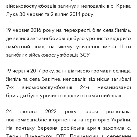
військовослужбовців загинули неподалік в с. Крива
Лука 30 червня та 2 липня 2014 року.
19 червня 2016 року на перехресті, біля села Ямпіль,
де велися активні бойові дії було урочисто відкрито
пам’ятний знак, на якому увічненні імена 11-ти
загиблих військовослужбовців ЗСУ.
19 червня 2017 року, за ініціативою громади селища
Ямпіль та села Закітне, неподалік від місця загибелі
7-х військовослужбовців 24-ї механізованої
бригади було урочисто відкрито пам’ятний знак.
24 лютого 2022 року росія розпочала
повномасштабне вторгнення на територію України.
На почтаку березня російська армія захопила с.
Терни Лиманської ОТГ. Починаючи з середини