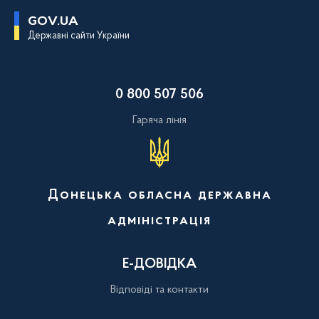
П
GOV.UA
е
Державні сайти України
р
е
й
т
и
0 800 507 506
д
о
о
Гаряча лінія
с
н
о
в
н
о
Донецька обласна державна
г
о
адміністрація
в
м
і
с
Е-ДОВІДКА
т
у
Відповіді та контакти