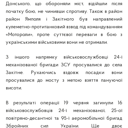
Донського, що обороняли міст, відійшли після
початку бою, не чинивши спротиву. Також в район
район Ямполя і Закітного був направлений
кулеметно-протитанковий взвод під командуванням
«Мотороли», проте суттєвої переваги в бою з
українськими військовими вони не отримали.
З іншого напрямку військовослужбовці 24-ї
механізованої бригади ЗСУ просувалися до села
Закітне. Рухаючись вздовж посадки вони
просувалися до мосту з метою взяття пануючої
висоти.
В результаті операції 19 червня загинули 16
військовослужбовців 24-ї механізованої, 25-ої
повітряно-десантної та 95-ї аеромобільної бригад
Збройних сил України. Ще двоє