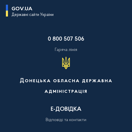
П
GOV.UA
е
Державні сайти України
р
е
й
т
и
0 800 507 506
д
о
о
Гаряча лінія
с
н
о
в
н
о
Донецька обласна державна
г
о
адміністрація
в
м
і
с
Е-ДОВІДКА
т
у
Відповіді та контакти