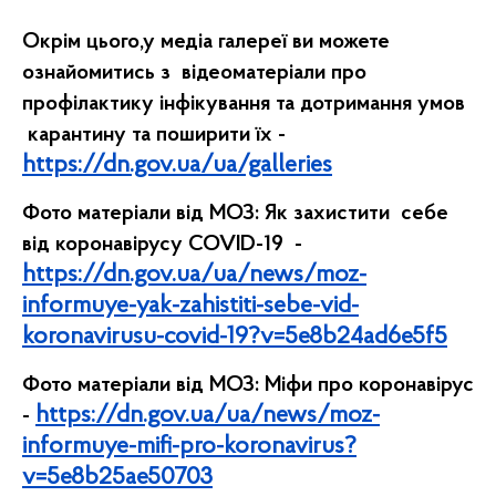
Окрім цього,у медіа галереї ви можете
ознайомитись з відеоматеріали про
профілактику інфікування та дотримання умов
карантину та поширити їх -
https://dn.gov.ua/ua/galleries
Фото матеріали від МОЗ: Як захистити себе
від коронавірусу COVID-19 -
https://dn.gov.ua/ua/news/moz-
informuye-yak-zahistiti-sebe-vid-
koronavirusu-covid-19?v=5e8b24ad6e5f5
Фото матеріали від МОЗ: Міфи про коронавірус
https://dn.gov.ua/ua/news/moz-
-
informuye-mifi-pro-koronavirus?
v=5e8b25ae50703