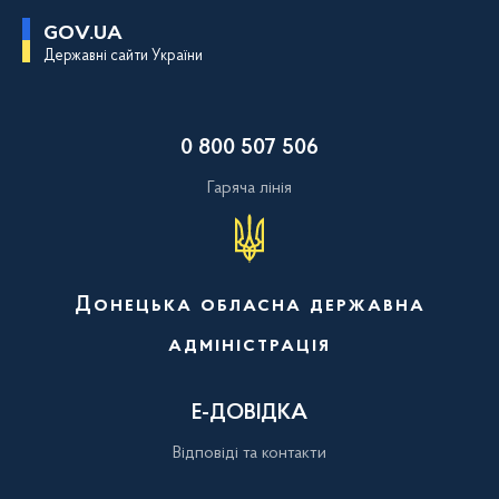
П
GOV.UA
е
Державні сайти України
р
е
й
т
и
0 800 507 506
д
о
о
Гаряча лінія
с
н
о
в
н
о
Донецька обласна державна
г
о
адміністрація
в
м
і
с
Е-ДОВІДКА
т
у
Відповіді та контакти