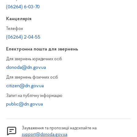
(06264) 6-03-70
Канцелярiя
Телефон
(06264) 2-04-55
Електронна пошта для звернень
Для звернень юридичних осiб
donoda@dn.gov.ua
Для звернень фізичних осiб
citizen@dn.gov.ua
Запит на публiчну інформацiю
public@dn.gov.ua
Зауваження та пропозиції надсилайте на
support@donoda.gov.ua