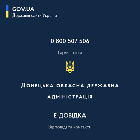
П
GOV.UA
е
Державні сайти України
р
е
й
т
и
0 800 507 506
д
о
о
Гаряча лінія
с
н
о
в
н
о
Донецька обласна державна
г
о
адміністрація
в
м
і
с
Е-ДОВІДКА
т
у
Відповіді та контакти