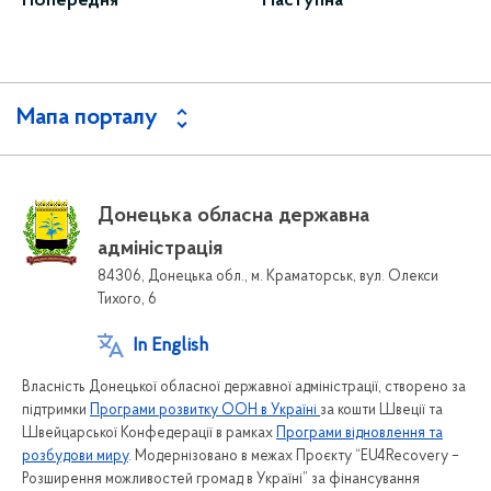
Попередня
Наступна
Мапа порталу
Донецька обласна державна
адміністрація
84306, Донецька обл., м. Краматорськ, вул. Олекси
Тихого, 6
In English
Власність Донецької обласної державної адміністрації, створено за
підтримки
Програми розвитку ООН в Україні
за кошти Швеції та
Швейцарської Конфедерації в рамках
Програми відновлення та
розбудови миру
. Модернізовано в межах Проєкту “EU4Recovery –
Розширення можливостей громад в Україні” за фінансування