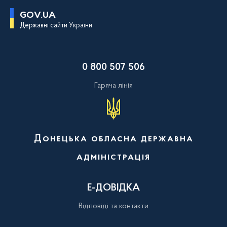
П
GOV.UA
е
Державні сайти України
р
е
й
т
и
0 800 507 506
д
о
о
Гаряча лінія
с
н
о
в
н
о
Донецька обласна державна
г
о
адміністрація
в
м
і
с
Е-ДОВІДКА
т
у
Відповіді та контакти