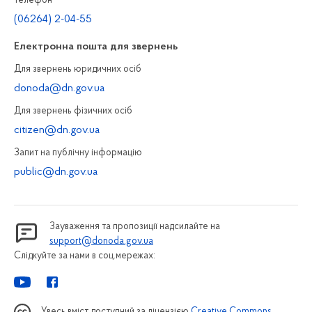
Телефон
(06264) 2-04-55
Електронна пошта для звернень
Для звернень юридичних осiб
donoda@dn.gov.ua
Для звернень фізичних осiб
citizen@dn.gov.ua
Запит на публiчну інформацiю
public@dn.gov.ua
Зауваження та пропозиції надсилайте на
support@donoda.gov.ua
Слідкуйте за нами в соц.мережах:
Увесь вміст доступний за ліцензією
Creative Commons