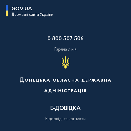
П
GOV.UA
е
Державні сайти України
р
е
й
т
и
0 800 507 506
д
о
о
Гаряча лінія
с
н
о
в
н
о
Донецька обласна державна
г
о
адміністрація
в
м
і
с
Е-ДОВІДКА
т
у
Відповіді та контакти