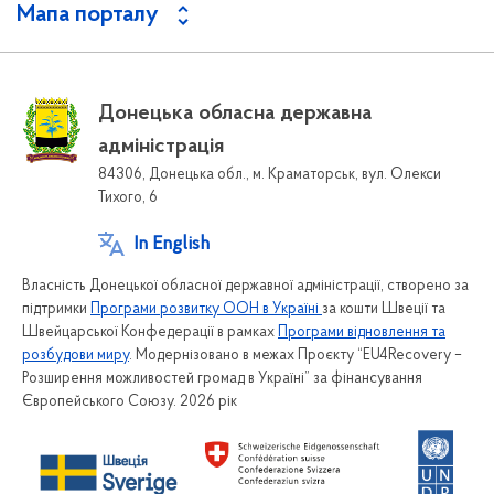
Мапа порталу
Донецька обласна державна
адміністрація
84306, Донецька обл., м. Краматорськ, вул. Олекси
Тихого, 6
In English
Власність Донецької обласної державної адміністрації, створено за
підтримки
Програми розвитку ООН в Україні
за кошти Швеції та
Швейцарської Конфедерації в рамках
Програми відновлення та
розбудови миру
. Модернізовано в межах Проєкту “EU4Recovery –
Розширення можливостей громад в Україні” за фінансування
Європейського Союзу. 2026 рік