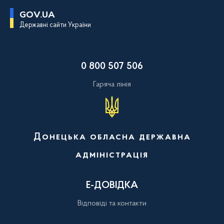
П
GOV.UA
е
Державні сайти України
р
е
й
т
и
0 800 507 506
д
о
о
Гаряча лінія
с
н
о
в
н
о
Донецька обласна державна
г
о
адміністрація
в
м
і
с
Е-ДОВІДКА
т
у
Відповіді та контакти