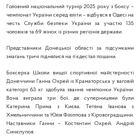
Головний національний турнір 2025 року з боксу –
чемпіонат України серед еліти – відбувся в Одесі на
честь Служби безпеки України за участю 135
чоловіків та 69 жінок із різних регіонів держави.
Представники Донецької області за підсумками
змагань тричі піднялися на п’єдестал пошани.
Боксерка Школи вищої спортивної майстерності
Донеччини Ганна Охрей із Краматорська у ваговій
категорії 63 кг здобула звання чемпіонки України.
Вона виграла три бої, де суперницями були
Катерина Прима з Києва, Тетяна Іванова з
Хмельниччини та Юлія Філіппова з Кіровоградщини.
Наставники Ганни – Костянтин Охрей, Андрій
Синєпупов.