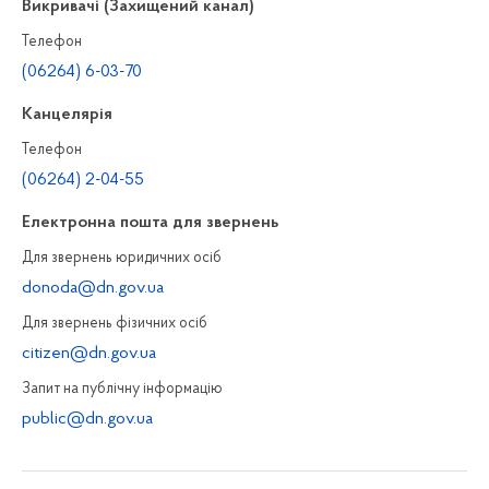
Викривачі (Захищений канал)
Телефон
(06264) 6-03-70
Канцелярiя
Телефон
(06264) 2-04-55
Електронна пошта для звернень
Для звернень юридичних осiб
donoda@dn.gov.ua
Для звернень фізичних осiб
citizen@dn.gov.ua
Запит на публiчну інформацiю
public@dn.gov.ua