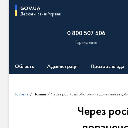
П
GOV.UA
е
Державні сайти України
р
е
0 800 507 506
й
т
Гаряча лінія
и
д
о
Область
Адміністрація
Прозора влада
о
с
н
о
Головна
Новини
Через російські обстріли на Донеччині за добу поранено чотирьох мирних жителів, в
в
н
Через рос
о
г
о