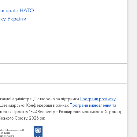
ав країн НАТО
мку України
авної адміністрації, створено за підтримки
Програми розвитку
 Швейцарської Конфедерації в рамках
Програми відновлення та
в межах Проєкту “EU4Recovery – Розширення можливостей громад
ейського Союзу. 2026 рік