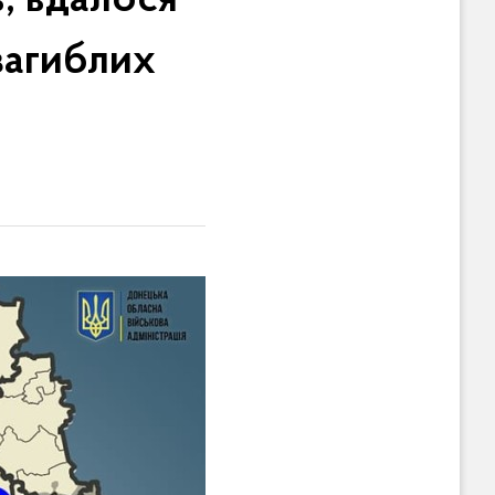
, вдалося
загиблих