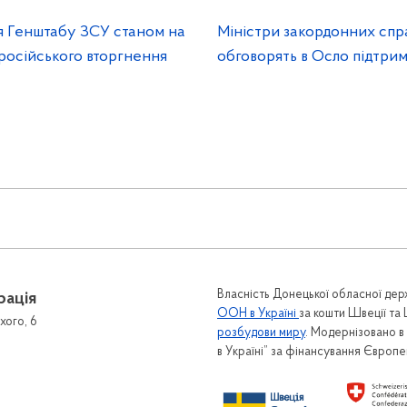
я Генштабу ЗСУ станом на
Міністри закордонних спр
російського вторгнення
обговорять в Осло підтри
Власність Донецької обласної держ
рація
ООН в Україні
за кошти Швеції та
хого, 6
розбудови миру
. Модернізовано 
в Україні” за фінансування Європ