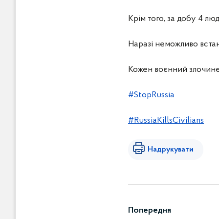
Крім того, за добу 4 лю
Наразі неможливо встано
Кожен воєнний злочине
#StopRussia
#RussiaKillsCivilians
Надрукувати
Попередня