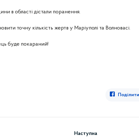
дини в області дістали поранення.
вити точну кількість жертв у Маріуполі та Волновасі.
ць буде покараний!
Поділити
Наступна