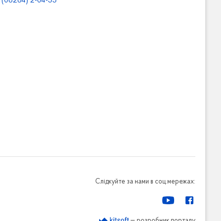
(06264) 2-04-55
Слідкуйте за нами в соц.мережах:
— розробник порталу