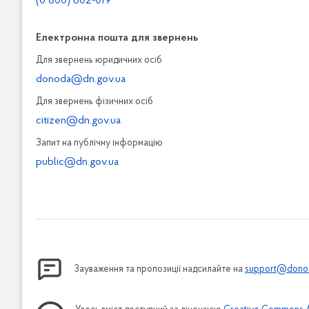
(0 800) 602-019
Електронна пошта для звернень
Для звернень юридичних осiб
donoda@dn.gov.ua
Для звернень фізичних осiб
citizen@dn.gov.ua
Запит на публiчну інформацiю
public@dn.gov.ua
Зауваження та пропозиції надсилайте на
support@donod