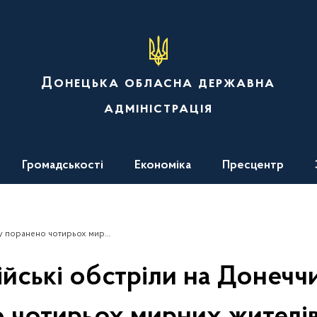
Донецька обласна державна
адміністрація
Громадськості
Економіка
Пресцентр
далося уточнити інформацію щодо двох загиблих
ійські обстріли на Донеччи