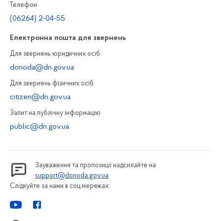
Телефон
(06264) 2-04-55
Електронна пошта для звернень
Для звернень юридичних осiб
donoda@dn.gov.ua
Для звернень фізичних осiб
citizen@dn.gov.ua
Запит на публiчну інформацiю
public@dn.gov.ua
Зауваження та пропозиції надсилайте на
support@donoda.gov.ua
Слідкуйте за нами в соц.мережах: