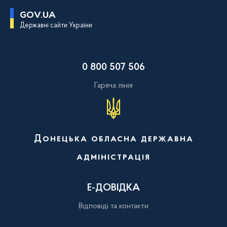
П
GOV.UA
е
Державні сайти України
р
е
й
т
и
0 800 507 506
д
о
о
Гаряча лінія
с
н
о
в
н
о
Донецька обласна державна
г
о
адміністрація
в
м
і
с
Е-ДОВІДКА
т
у
Відповіді та контакти