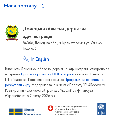
Мапа порталу
Донецька обласна державна
адміністрація
84306, Донецька обл., м. Краматорськ, вул. Олекси
Тихого, 6
In English
Власність Донецької обласної державної адміністрації, створено за
підтримки
Програми розвитку ООН в Україні
за кошти Швеції та
Швейцарської Конфедерації в рамках
Програми відновлення та
розбудови миру
. Модернізовано в межах Проєкту “EU4Recovery –
Розширення можливостей громад в Україні” за фінансування
Європейського Союзу. 2026 рік