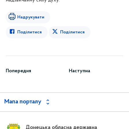
надзвичайну силу духу.
Надрукувати
Поділитися
Поділитися
Попередня
Наступна
Мапа порталу
Донецька обласна державна