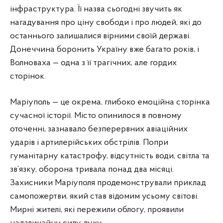
інфраструктура. Її назва сьогодні звучить як
нагадування про ціну свободи і про людей, які до
останнього залишалися вірними своїй державі.
Донеччина боронить Україну вже багато років, і
Волноваха — одна з її трагічних, але гордих
сторінок.
Маріуполь — це окрема, глибоко емоційна сторінка
сучасної історії. Місто опинилося в повному
оточенні, зазнавало безперервних авіаційних
ударів і артилерійських обстрілів. Попри
гуманітарну катастрофу, відсутність води, світла та
зв’язку, оборона тривала понад два місяці.
Захисники Маріуполя продемонстрували приклад
самопожертви, який став відомим усьому світові.
Мирні жителі, які пережили облогу, проявили