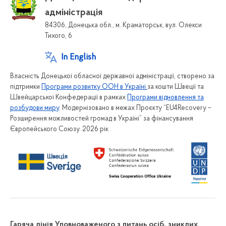
адміністрація
84306, Донецька обл., м. Краматорськ, вул. Олекси
Тихого, 6
In English
Власність Донецької обласної державної адміністрації, створено за
підтримки
Програми розвитку ООН в Україні
за кошти Швеції та
Швейцарської Конфедерації в рамках
Програми відновлення та
розбудови миру
. Модернізовано в межах Проєкту “EU4Recovery –
Розширення можливостей громад в Україні” за фінансування
Європейського Союзу. 2026 рік
Гаряча лінія Уповноваженого з питань осіб, зниклих