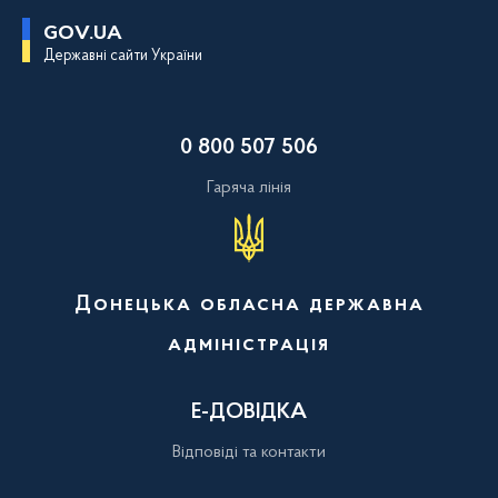
П
GOV.UA
е
Державні сайти України
р
е
й
т
и
0 800 507 506
д
о
о
Гаряча лінія
с
н
о
в
н
о
Донецька обласна державна
г
о
адміністрація
в
м
і
с
Е-ДОВІДКА
т
у
Відповіді та контакти