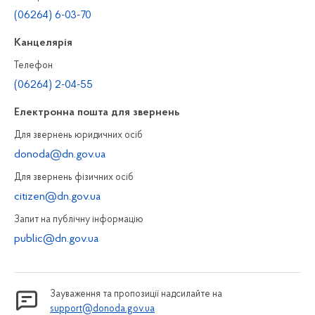
(06264) 6-03-70
Канцелярiя
Телефон
(06264) 2-04-55
Електронна пошта для звернень
Для звернень юридичних осiб
donoda@dn.gov.ua
Для звернень фізичних осiб
citizen@dn.gov.ua
Запит на публiчну інформацiю
public@dn.gov.ua
Зауваження та пропозиції надсилайте на
support@donoda.gov.ua