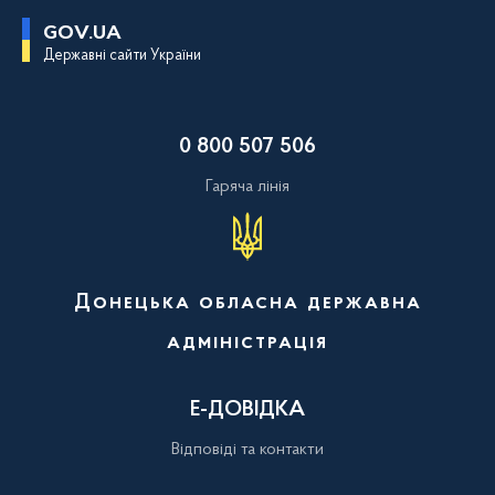
П
GOV.UA
е
Державні сайти України
р
е
й
т
и
0 800 507 506
д
о
о
Гаряча лінія
с
н
о
в
н
о
Донецька обласна державна
г
о
адміністрація
в
м
і
с
Е-ДОВІДКА
т
у
Відповіді та контакти