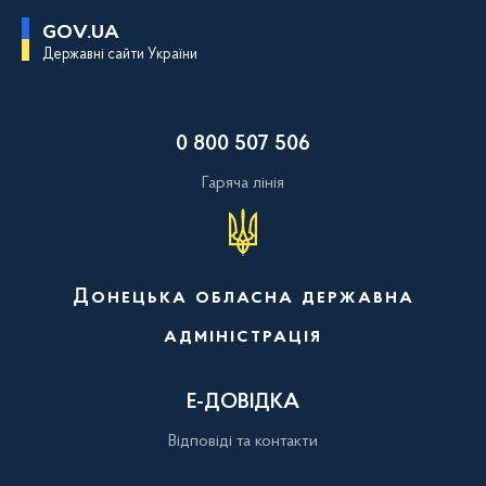
П
GOV.UA
е
Державні сайти України
р
е
й
т
и
0 800 507 506
д
о
о
Гаряча лінія
с
н
о
в
н
о
Донецька обласна державна
г
о
адміністрація
в
м
і
с
Е-ДОВІДКА
т
у
Відповіді та контакти