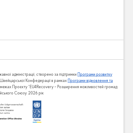
авної адміністрації, створено за підтримки
Програми розвитку
 Швейцарської Конфедерації в рамках
Програми відновлення та
в межах Проєкту “EU4Recovery – Розширення можливостей громад
ейського Союзу. 2026 рік