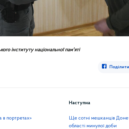
кого інституту національної пам'яті
Поділити
Наступна
а в портретах»
Ще сотні мешканців Доне
області минулої доби