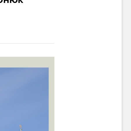
гонюк