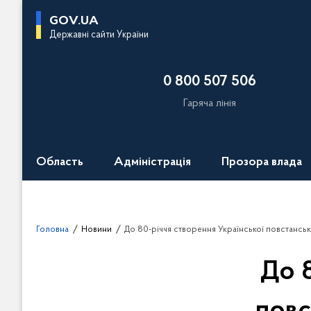
П
GOV.UA
е
Державні сайти України
р
е
0 800 507 506
й
т
Гаряча лінія
и
д
о
Область
Адміністрація
Прозора влада
о
с
н
о
Головна
Новини
До 80-річчя створення Української повстансь
в
н
До 8
о
г
о