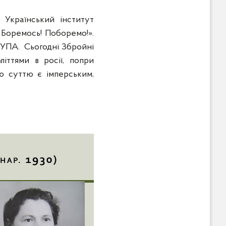
 Український інститут
 Боремось! Поборемо!».
у УПА. Сьогодні Збройні
іттями в росії, попри
єю суттю є імперським,