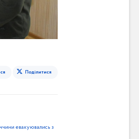
ся
Поділитися
ччини евакуювались з