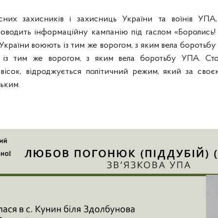
их захисників і захисниць України та воїнів УПА,
проводить інформаційну кампанію під гаслом «Боролись!
України воюють із тим же ворогом, з яким вела боротьб
із тим же ворогом, з яким вела боротьбу УПА. Стол
вісок, відроджується політичний режим, який за сво
ським.