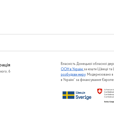
Власність Донецької обласної держ
рація
ООН в Україні
за кошти Швеції та
хого, 6
розбудови миру
. Модернізовано 
в Україні” за фінансування Європ