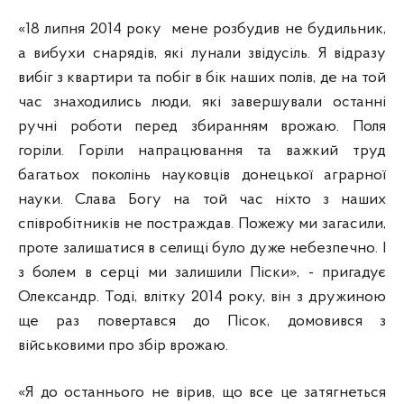
«18 липня 2014 року мене розбудив не будильник,
а вибухи снарядів, які лунали звідусіль. Я відразу
вибіг з квартири та побіг в бік наших полів, де на той
час знаходились люди, які завершували останні
ручні роботи перед збиранням врожаю. Поля
горіли. Горіли напрацювання та важкий труд
багатьох поколінь науковців донецької аграрної
науки. Слава Богу на той час ніхто з наших
співробітників не постраждав. Пожежу ми загасили,
проте залишатися в селищі було дуже небезпечно. І
з болем в серці ми залишили Піски», - пригадує
Олександр. Тоді, влітку 2014 року, він з дружиною
ще раз повертався до Пісок, домовився з
військовими про збір врожаю.
«Я до останнього не вірив, що все це затягнеться