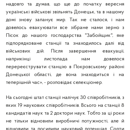
надовго та думав, що ще до початку вересня
українські військові звільнять Донецьк, та в нашому
домі знову запанує мир. Так не сталося, і нам
довелось евакуювати все зібране нами зерно з
Пісок до нашого господарства "Забойщик", яке
підпорядковане станції та знаходилось далі від
військових дій. Після завершення евакуації,
наприкінці листопада нам довелося
перереєструвати станцію в Покровському районі
Донецької області, де вона знаходиться і на
теперішній час», - розповідає селекціонер.
На сьогодні штат станції налічує 30 співробітників, з
яких 19 наукових співробітників. Всього на станції 8
кандидатів наук та 2 доктори наук. Тобто за ці роки
не тільки відновили виробничі потужності, але й
відновили та посилили науковий потенціал. Сорти