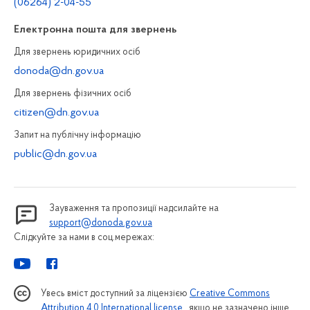
(06264) 2-04-55
Електронна пошта для звернень
Для звернень юридичних осiб
donoda@dn.gov.ua
Для звернень фізичних осiб
citizen@dn.gov.ua
Запит на публiчну інформацiю
public@dn.gov.ua
Зауваження та пропозиції надсилайте на
support@donoda.gov.ua
Слідкуйте за нами в соц.мережах:
Увесь вміст доступний за ліцензією
Creative Commons
Attribution 4.0 International license
, якщо не зазначено інше