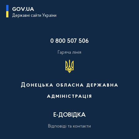
П
GOV.UA
е
Державні сайти України
р
е
й
т
и
0 800 507 506
д
о
о
Гаряча лінія
с
н
о
в
н
о
Донецька обласна державна
г
о
адміністрація
в
м
і
с
Е-ДОВІДКА
т
у
Відповіді та контакти