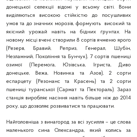
донецької селекції відомі у всьому світі. Вони
виділяються високою стійкістю до посушливих
умов та до значних морозів, формують високий та
якісний урожай навіть на бідних ґрунтах. На
новому місці вчені створили 8 сортів ячменю ярого
(Резерв, Бравий, Реприз, Генерал, Шубін,
Незламний, Покоління та Бунчук), 7 сортів пшениці
озимої (Перемога, Юзівська, Ігриста, Диво
донецьке, Вежа, Новинка та Азов), 2 сорти
еспарцету (Резонанс та Красень) та 2 сорти
пшениці туранської (Сармат та Пектораль). Зараз
станція виробляє насіння навіть більше ніж до 2014
року, що дозволяє розвиватися та працювати.
Найголовніша з винагород за всі зусилля – це слова
маленького сина Олександра, який колись за