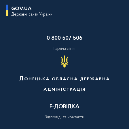
П
GOV.UA
е
Державні сайти України
р
е
й
т
и
0 800 507 506
д
о
о
Гаряча лінія
с
н
о
в
н
о
Донецька обласна державна
г
о
адміністрація
в
м
і
с
Е-ДОВІДКА
т
у
Відповіді та контакти