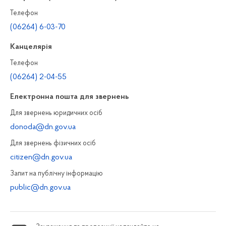
Телефон
(06264) 6-03-70
Канцелярiя
Телефон
(06264) 2-04-55
Електронна пошта для звернень
Для звернень юридичних осiб
donoda@dn.gov.ua
Для звернень фізичних осiб
citizen@dn.gov.ua
Запит на публiчну інформацiю
public@dn.gov.ua