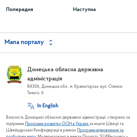
Попередня
Наступна
Мапа порталу
Донецька обласна державна
адміністрація
84306, Донецька обл., м. Краматорськ, вул. Олекси
Тихого, 6
In English
Власність Донецької обласної державної адміністрації, створено за
підтримки
Програми розвитку ООН в Україні
за кошти Швеції та
Швейцарської Конфедерації в рамках
Програми відновлення та
розбудови миру
. Модернізовано в межах Проєкту “EU4Recovery –