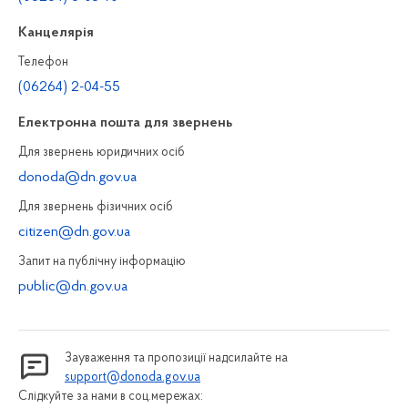
Канцелярiя
Телефон
(06264) 2-04-55
Електронна пошта для звернень
Для звернень юридичних осiб
donoda@dn.gov.ua
Для звернень фізичних осiб
citizen@dn.gov.ua
Запит на публiчну інформацiю
public@dn.gov.ua
Зауваження та пропозиції надсилайте на
support@donoda.gov.ua
Слідкуйте за нами в соц.мережах: