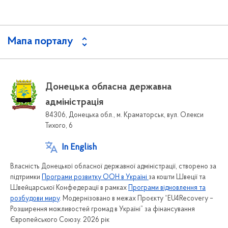
Мапа порталу
Донецька обласна державна
адміністрація
84306, Донецька обл., м. Краматорськ, вул. Олекси
Тихого, 6
In English
Власність Донецької обласної державної адміністрації, створено за
підтримки
Програми розвитку ООН в Україні
за кошти Швеції та
Швейцарської Конфедерації в рамках
Програми відновлення та
розбудови миру
. Модернізовано в межах Проєкту “EU4Recovery –
Розширення можливостей громад в Україні” за фінансування
Європейського Союзу. 2026 рік