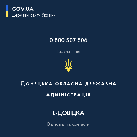
П
GOV.UA
е
Державні сайти України
р
е
й
т
и
0 800 507 506
д
о
о
Гаряча лінія
с
н
о
в
н
о
Донецька обласна державна
г
о
адміністрація
в
м
і
с
Е-ДОВІДКА
т
у
Відповіді та контакти