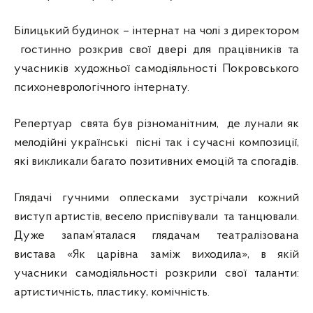
Білицький будинок – інтернат на чолі з директором
гостинно розкрив свої двері для працівників та
учасників художньої самодіяльності Покровського
психоневрологічного інтернату.
Репертуар свята був різноманітним, де лунали як
мелодійні українські пісні так і сучасні композиції,
які викликали багато позитивних емоцій та спогадів.
Глядачі гучними оплесками зустрічали кожний
виступ артистів, весело приспівували та танцювали.
Дуже запам’яталася глядачам театралізована
вистава «Як царівна заміж виходила», в якій
учасники самодіяльності розкрили свої таланти:
артистичність, пластику, комічність.