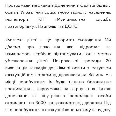
Проводжали мешканців Донеччини фахівці Відділу
освіти, Управління соціального захисту населення,
інспектори КП «Муніципальна служба
правопорядку», Нацполіції та ДСНС.
«Безпека дітей – це пріоритет сьогодення. Ми
дбаємо про покоління, яке підростає, та
намагаємось всебічно підтримувати. Тож з метою
убезпечення дітей Покровської громади 20
вихованців закладів дошкільної освіти з матусями
евакуаційним потягом відправилися на Волинь. На
місці перебування їм буде надано безоплатне
проживання в євроумовах та харчування. Також
донеччани як внутрішньо переміщені особи
отримають по 3600 грн допомоги від держави. Під
час перебування в евакуації вони матимуть чудову