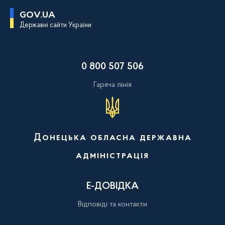
П
GOV.UA
е
Державні сайти України
р
е
й
т
и
0 800 507 506
д
о
о
Гаряча лінія
с
н
о
в
н
о
Донецька обласна державна
г
о
адміністрація
в
м
і
с
Е-ДОВІДКА
т
у
Відповіді та контакти