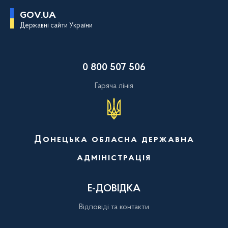
П
GOV.UA
е
Державні сайти України
р
е
й
т
и
0 800 507 506
д
о
о
Гаряча лінія
с
н
о
в
н
о
Донецька обласна державна
г
о
адміністрація
в
м
і
с
Е-ДОВІДКА
т
у
Відповіді та контакти