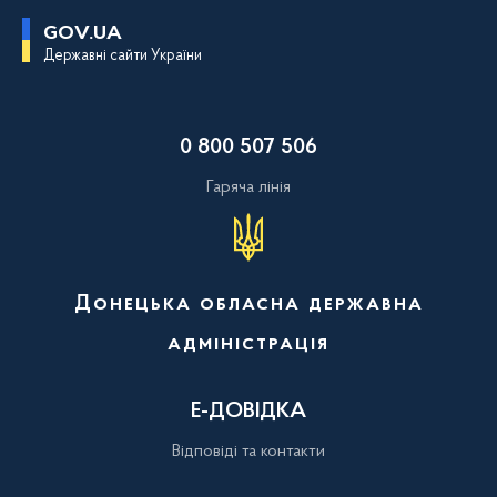
П
GOV.UA
е
Державні сайти України
р
е
й
т
и
0 800 507 506
д
о
о
Гаряча лінія
с
н
о
в
н
о
Донецька обласна державна
г
о
адміністрація
в
м
і
с
Е-ДОВІДКА
т
у
Відповіді та контакти