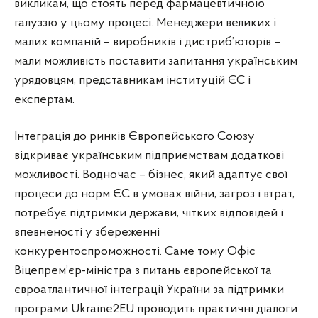
викликам, що стоять перед фармацевтичною
галуззю у цьому процесі. Менеджери великих і
малих компаній – виробників і дистриб’юторів –
мали можливість поставити запитання українським
урядовцям, представникам інституцій ЄС і
експертам.
Інтеграція до ринків Європейського Союзу
відкриває українським підприємствам додаткові
можливості. Водночас – бізнес, який адаптує свої
процеси до норм ЄС в умовах війни, загроз і втрат,
потребує підтримки держави, чітких відповідей і
впевненості у збереженні
конкурентоспроможності. Саме тому Офіс
Віцепрем’єр-міністра з питань європейської та
євроатлантичної інтеграції України за підтримки
програми Ukraine2EU проводить практичні діалоги