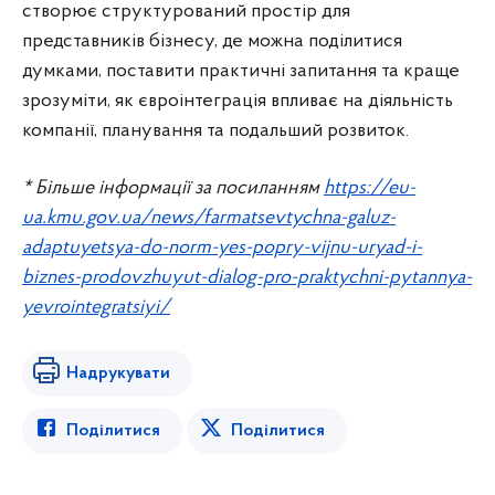
створює структурований простір для
представників бізнесу, де можна поділитися
думками, поставити практичні запитання та краще
зрозуміти, як євроінтеграція впливає на діяльність
компанії, планування та подальший розвиток.
* Більше інформації за посиланням
https://eu-
ua.kmu.gov.ua/news/farmatsevtychna-galuz-
adaptuyetsya-do-norm-yes-popry-vijnu-uryad-i-
biznes-prodovzhuyut-dialog-pro-praktychni-pytannya-
yevrointegratsiyi/
Надрукувати
Поділитися
Поділитися