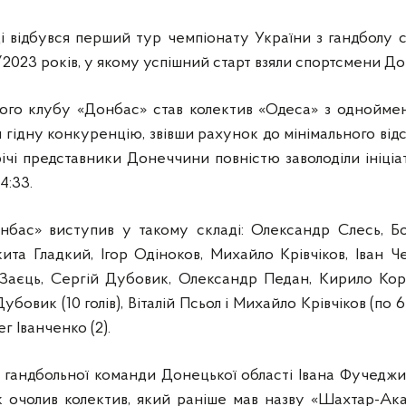
ді відбувся перший тур чемпіонату України з гандболу 
2023 років, у якому успішний старт взяли спортсмени Дон
ого клубу «Донбас» став колектив «Одеса» з одноймен
 гідну конкуренцію, звівши рахунок до мінімального відст
річі
представники Донеччини повністю заволоділи ініціа
4:33.
нбас» виступив у такому складі: Олександр Слесь, Бо
ита Гладкий, Ігор Одіноков, Михайло Крівчіков, Іван Ч
й Заєць, Сергій Дубовик, Олександр Педан, Кирило Кор
убовик (10 голів), Віталій Псьол і Михайло Крівчіков (по 
ег Іванченко (2).
 гандбольної команди Донецької області Івана Фучеджи
 очолив колектив, який раніше мав назву «Шахтар-Акад