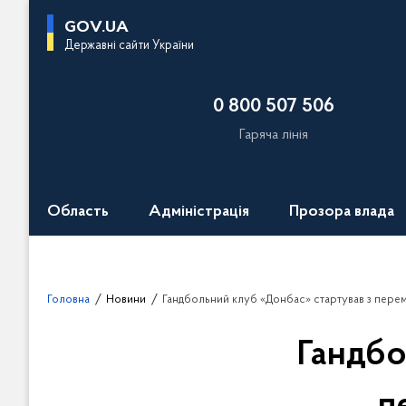
П
GOV.UA
е
Державні сайти України
р
е
0 800 507 506
й
т
Гаряча лінія
и
д
о
Область
Адміністрація
Прозора влада
о
с
н
о
Головна
Новини
Гандбольний клуб «Донбас» стартував з пере
в
н
Гандбо
о
г
о