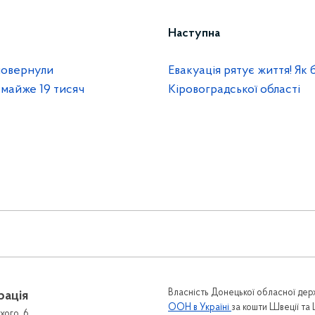
Наступна
повернули
Евакуація рятує життя! Як
 майже 19 тисяч
Кіровоградської області
Власність Донецької обласної держ
рація
ООН в Україні
за кошти Швеції та
хого, 6