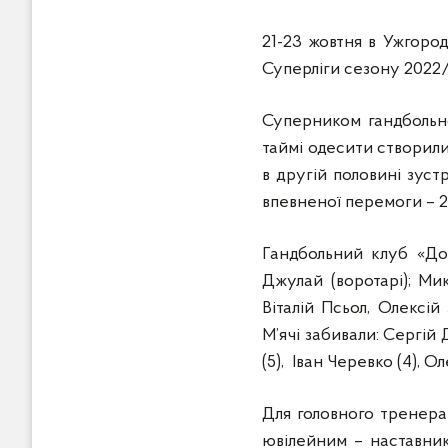
21-23 жовтня в Ужгоро
Суперліги сезону 2022/
Суперником гандбольн
таймі одесити створили
в другій половині зуст
впевненої перемоги – 2
Гандбольний клуб «До
Джулай (воротарі); Мик
Віталій Псьол, Олексі
М’ячі забивали: Сергій Д
(5), Іван Черевко (4), Ол
Для головного тренера
ювілейним – наставник