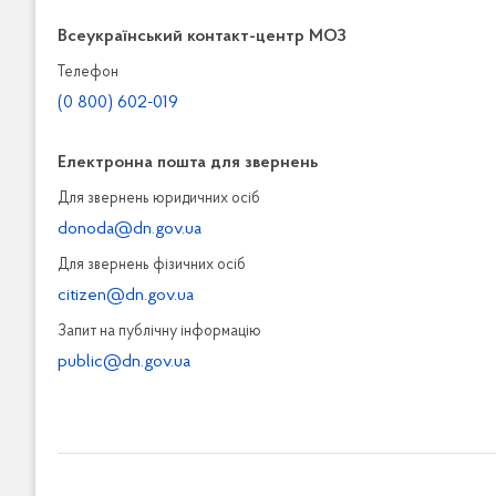
Всеукраїнський контакт-центр МОЗ
Телефон
(0 800) 602-019
Електронна пошта для звернень
Для звернень юридичних осiб
donoda@dn.gov.ua
Для звернень фізичних осiб
citizen@dn.gov.ua
Запит на публiчну інформацiю
public@dn.gov.ua