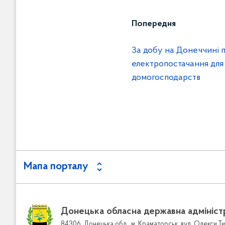
Попередня
За добу на Донеччині 
електропостачання для
домогосподарств
Мапа порталу
Донецька обласна державна адмініст
84306, Донецька обл., м. Краматорськ, вул. Олекси Ти