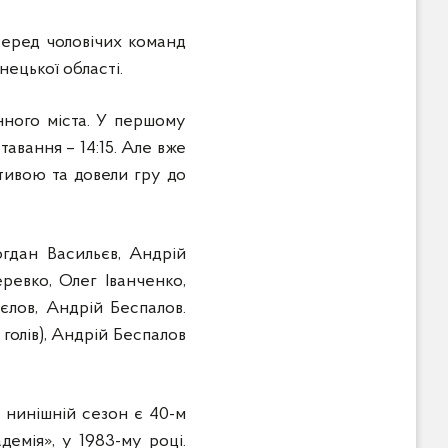
серед чоловічих команд
ецької області.
ного міста. У першому
авання – 14:15. Але вже
тивою та довели гру до
гдан Васильєв, Андрій
еревко, Олег Іванченко,
єлов, Андрій Беспалов.
6 голів), Андрій Беспалов
 нинішній сезон є 40-м
емія», у 1983-му році.