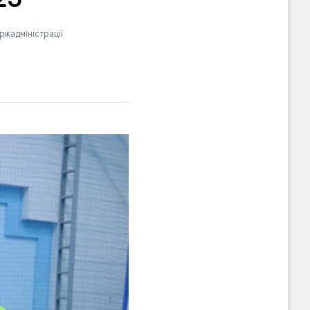
23
ржадміністрації