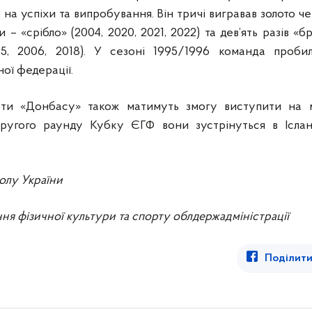
 на успіхи та випробування. Він тричі вигравав золото ч
и – «срібло» (2004, 2020, 2021, 2022) та дев’ять разів «бр
05, 2006, 2018). У сезоні 1995/1996 команда проб
ої федерації.
сти «Донбасу» також матимуть змогу виступити на м
ругого раунду Кубку ЄГФ вони зустрінуться в Іслан
олу України
ння фізичної культури та спорту облдержадміністрації
Поділити