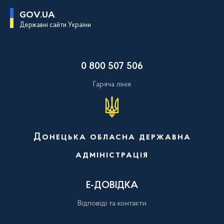
П
GOV.UA
е
Державні сайти України
р
е
й
т
и
0 800 507 506
д
о
о
Гаряча лінія
с
н
о
в
н
о
Донецька обласна державна
г
о
адміністрація
в
м
і
с
Е-ДОВІДКА
т
у
Відповіді та контакти