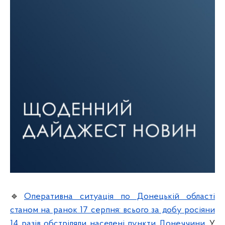
🔹
Оперативна ситуація по Донецькій області
станом на ранок 17 серпня: всього за добу росіяни
14 разів обстріляли населені пункти Донеччини.
У