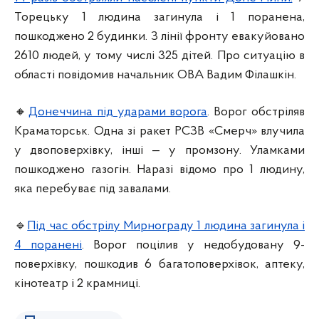
Торецьку 1 людина загинула і 1 поранена,
пошкоджено 2 будинки. З лінії фронту евакуйовано
2610 людей, у тому числі 325 дітей. Про ситуацію в
області повідомив начальник ОВА Вадим Філашкін.
🔸
Донеччина під ударами ворога
. Ворог обстріляв
Краматорськ. Одна зі ракет РСЗВ «Смерч» влучила
у двоповерхівку, інші — у промзону. Уламками
пошкоджено газогін. Наразі відомо про 1 людину,
яка перебуває під завалами.
🔹
Під час обстрілу Мирнограду 1 людина загинула і
4 поранені
. Ворог поцілив у недобудовану 9-
поверхівку, пошкодив 6 багатоповерхівок, аптеку,
кінотеатр і 2 крамниці.