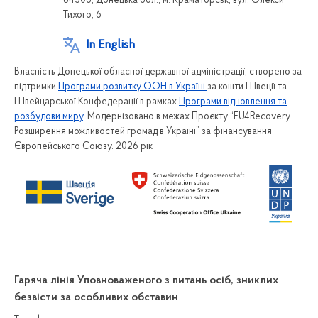
84306, Донецька обл., м. Краматорськ, вул. Олекси
Тихого, 6
In English
Власність Донецької обласної державної адміністрації, створено за
підтримки
Програми розвитку ООН в Україні
за кошти Швеції та
Швейцарської Конфедерації в рамках
Програми відновлення та
розбудови миру
. Модернізовано в межах Проєкту “EU4Recovery –
Розширення можливостей громад в Україні” за фінансування
Європейського Союзу. 2026 рік
Гаряча лінія Уповноваженого з питань осіб, зниклих
безвісти за особливих обставин